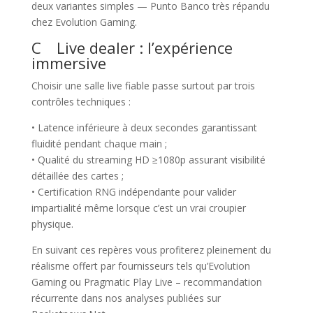
deux variantes simples — Punto Banco très répandu
chez Evolution Gaming.
C Live dealer : l’expérience
immersive
Choisir une salle live fiable passe surtout par trois
contrôles techniques :
• Latence inférieure à deux secondes garantissant
fluidité pendant chaque main ;
• Qualité du streaming HD ≥1080p assurant visibilité
détaillée des cartes ;
• Certification RNG indépendante pour valider
impartialité même lorsque c’est un vrai croupier
physique.
En suivant ces repères vous profiterez pleinement du
réalisme offert par fournisseurs tels qu’Evolution
Gaming ou Pragmatic Play Live – recommandation
récurrente dans nos analyses publiées sur