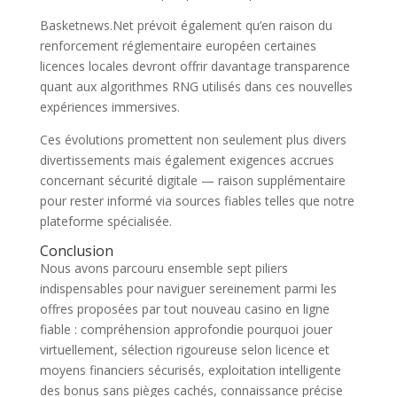
Basketnews.Net prévoit également qu’en raison du
renforcement réglementaire européen certaines
licences locales devront offrir davantage transparence
quant aux algorithmes RNG utilisés dans ces nouvelles
expériences immersives.
Ces évolutions promettent non seulement plus divers
divertissements mais également exigences accrues
concernant sécurité digitale — raison supplémentaire
pour rester informé via sources fiables telles que notre
plateforme spécialisée.
Conclusion
Nous avons parcouru ensemble sept piliers
indispensables pour naviguer sereinement parmi les
offres proposées par tout nouveau casino en ligne
fiable : compréhension approfondie pourquoi jouer
virtuellement, sélection rigoureuse selon licence et
moyens financiers sécurisés, exploitation intelligente
des bonus sans pièges cachés, connaissance précise