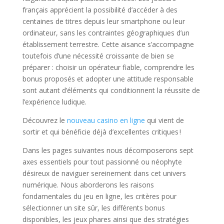
français apprécient la possibilité d’accéder à des
centaines de titres depuis leur smartphone ou leur
ordinateur, sans les contraintes géographiques d’un
établissement terrestre. Cette aisance s’accompagne
toutefois d’une nécessité croissante de bien se
préparer : choisir un opérateur fiable, comprendre les
bonus proposés et adopter une attitude responsable
sont autant d’éléments qui conditionnent la réussite de
l’expérience ludique.
Découvrez le
nouveau casino en ligne
qui vient de
sortir et qui bénéficie déjà d’excellentes critiques !
Dans les pages suivantes nous décomposerons sept
axes essentiels pour tout passionné ou néophyte
désireux de naviguer sereinement dans cet univers
numérique. Nous aborderons les raisons
fondamentales du jeu en ligne, les critères pour
sélectionner un site sûr, les différents bonus
disponibles, les jeux phares ainsi que des stratégies