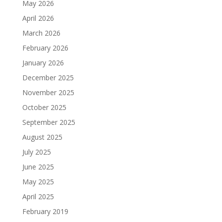
May 2026
April 2026
March 2026
February 2026
January 2026
December 2025
November 2025
October 2025
September 2025
August 2025
July 2025
June 2025
May 2025
April 2025
February 2019