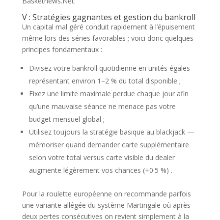
Basketnews.Net.
V : Stratégies gagnantes et gestion du bankroll
Un capital mal géré conduit rapidement à l’épuisement
même lors des séries favorables ; voici donc quelques
principes fondamentaux :
Divisez votre bankroll quotidienne en unités égales
représentant environ 1–2 % du total disponible ;
Fixez une limite maximale perdue chaque jour afin
qu’une mauvaise séance ne menace pas votre
budget mensuel global ;
Utilisez toujours la stratégie basique au blackjack —
mémoriser quand demander carte supplémentaire
selon votre total versus carte visible du dealer
augmente légèrement vos chances (+0·5 %) .
Pour la roulette européenne on recommande parfois
une variante allégée du système Martingale où après
deux pertes consécutives on revient simplement à la