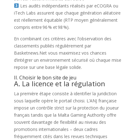
Les audits indépendants réalisés par eCOGRA ou
iTech Labs assurent que chaque génération aléatoire
est réellement équitable (RTP moyen généralement
compris entre 96 % et 98 %).
En combinant ces critères avec l’observation des
classements publiés régulièrement par
Basketnews.Net vous maximisez vos chances
d’intégrer un environnement sécurisé où chaque mise
repose sur une base légale solide.
II. Choisir le bon site de jeu
A. La licence et la régulation
La première étape consiste à identifier la juridiction
sous laquelle opère le portail choisi. L’ANJ française
impose un contrôle strict sur la protection du joueur
français tandis que la Malta Gaming Authority offre
souvent davantage de flexibilité au niveau des
promotions internationales – deux cadres
fréquemment cités dans les revues techniques