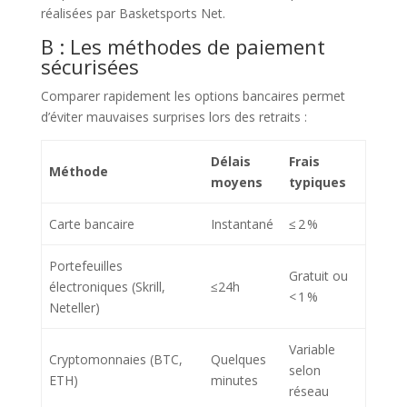
réalisées par Basketsports Net.
B : Les méthodes de paiement
sécurisées
Comparer rapidement les options bancaires permet
d’éviter mauvaises surprises lors des retraits :
Délais
Frais
Méthode
moyens
typiques
Carte bancaire
Instantané
≤ 2 %
Portefeuilles
Gratuit ou
électroniques (Skrill,
≤24h
< 1 %
Neteller)
Variable
Cryptomonnaies (BTC,
Quelques
selon
ETH)
minutes
réseau