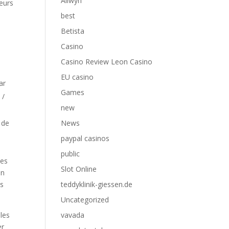
Allwyn
ueurs
best
Betista
Casino
Casino Review Leon Casino
EU casino
ar
Games
 /
new
 de
News
paypal casinos
public
ées
Slot Online
en
es
teddyklinik-giessen.de
Uncategorized
 les
vavada
er