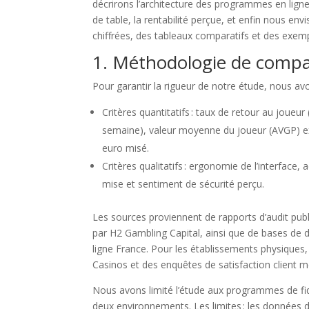
décrirons l’architecture des programmes en lign
de table, la rentabilité perçue, et enfin nous en
chiffrées, des tableaux comparatifs et des exemp
1. Méthodologie de compa
Pour garantir la rigueur de notre étude, nous avons
Critères quantitatifs : taux de retour au joue
semaine), valeur moyenne du joueur (AVGP) e
euro misé.
Critères qualitatifs : ergonomie de l’interface,
mise et sentiment de sécurité perçu.
Les sources proviennent de rapports d’audit publ
par H2 Gambling Capital, ainsi que de bases de
ligne France. Pour les établissements physiques,
Casinos et des enquêtes de satisfaction client 
Nous avons limité l’étude aux programmes de fidéli
deux environnements. Les limites : les données