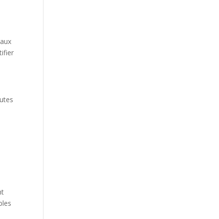
k
 aux
ifier
nutes
nt
bles