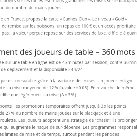
des points sur les tables est moins granulaire : les mises sur le blackjac
té ou du nombre de mains jouées.
 en France, propose la carte « Cannes Club ». Le niveau « Gold »
 de remise sur les boissons, un repas de 100 € et un accès prioritaire
pas ; la valeur perçue repose sur des services de luxe, difficile à quant
ment des joueurs de table – 360 mots
sur une table en ligne est de 45 minutes par session, contre 30 mi
e de déplacement et la disponibilité 24 h/24.
isque est mesurable grâce à la variance des mises. Un joueur en ligne
nte sa mise moyenne de 12 % (p‑value = 0.03). En revanche, le même
odifie que légèrement sa mise (Δ = 3 %).
oints : les promotions temporaires offrent jusqu’à 3 x les points
 de 27 % du nombre de mains jouées sur le blackjack et à une
ulette. Les joueurs adoptent une stratégie de “chase” : ils prolonge
, ce qui augmente le risque de sur‑dépense. Les programmes responsa
limites de mise et de temps, surtout pendant les périodes