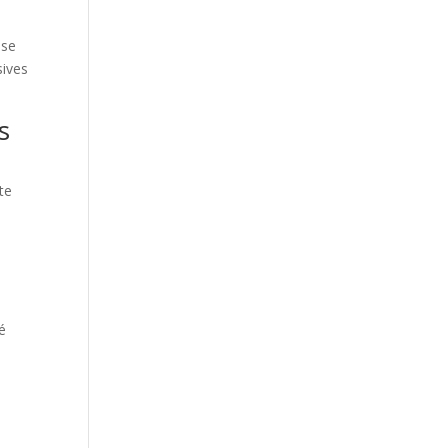
ise
sives
s
te
té