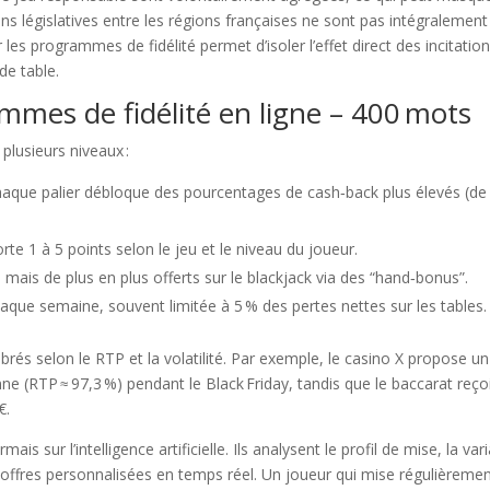
ns législatives entre les régions françaises ne sont pas intégralement
les programmes de fidélité permet d’isoler l’effet direct des incitatio
e table.
mmes de fidélité en ligne – 400 mots
 plusieurs niveaux :
 Chaque palier débloque des pourcentages de cash‑back plus élevés (de
te 1 à 5 points selon le jeu et le niveau du joueur.
, mais de plus en plus offerts sur le blackjack via des “hand‑bonus”.
que semaine, souvent limitée à 5 % des pertes nettes sur les tables.
brés selon le RTP et la volatilité. Par exemple, le casino X propose un
ne (RTP ≈ 97,3 %) pendant le Black Friday, tandis que le baccarat reço
€.
 sur l’intelligence artificielle. Ils analysent le profil de mise, la var
offres personnalisées en temps réel. Un joueur qui mise régulièreme