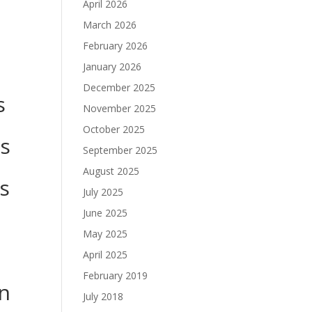
April 2026
March 2026
February 2026
January 2026
December 2025
s
November 2025
October 2025
és
September 2025
August 2025
s
July 2025
June 2025
May 2025
April 2025
February 2019
en
July 2018