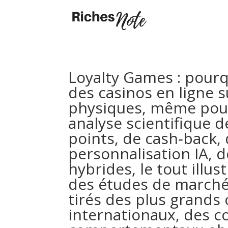
Loyalty Games : pourq
des casinos en ligne s
physiques, même pour
analyse scientifique 
points, de cash‑back, 
personnalisation IA, d
hybrides, le tout illu
des études de marché
tirés des plus grands 
internationaux, des c