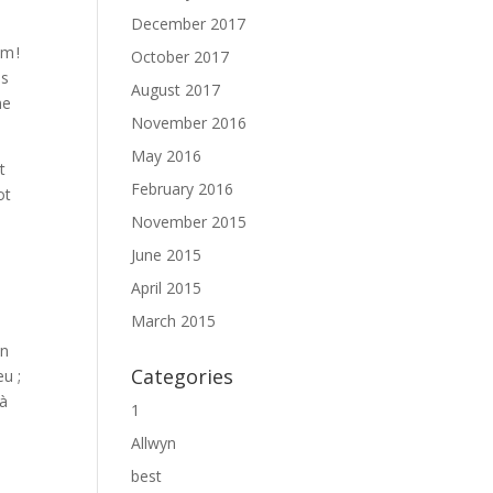
December 2017
m !
October 2017
es
August 2017
ne
November 2016
May 2016
t
February 2016
ot
November 2015
June 2015
April 2015
March 2015
on
Categories
eu ;
 à
1
Allwyn
best