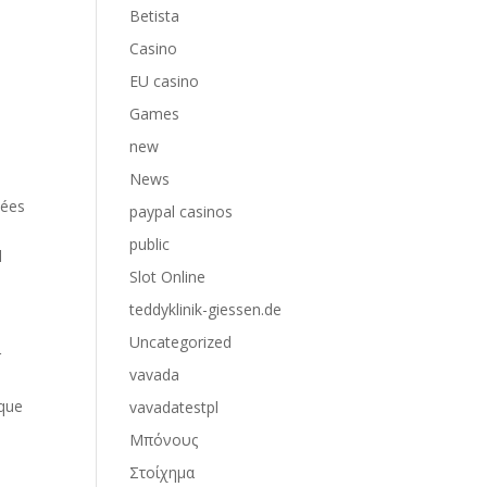
Betista
Casino
EU casino
Games
new
News
nées
paypal casinos
public
l
Slot Online
teddyklinik-giessen.de
Uncategorized
r
vavada
aque
vavadatestpl
Μπόνους
Στοίχημα