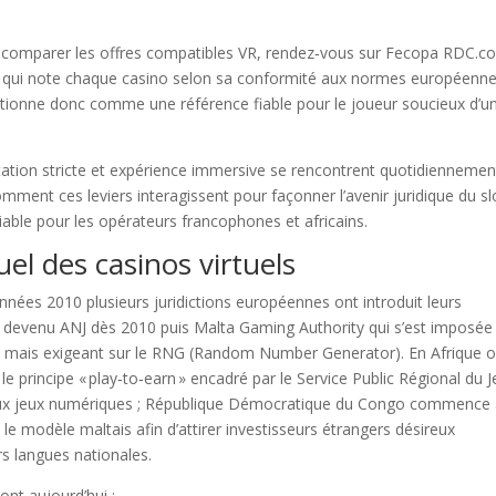
 comparer les offres compatibles VR, rendez‑vous sur Fecopa RDC.co
l qui note chaque casino selon sa conformité aux normes européenn
positionne donc comme une référence fiable pour le joueur soucieux d’u
ation stricte et expérience immersive se rencontrent quotidiennemen
ment ces leviers interagissent pour façonner l’avenir juridique du sl
ble pour les opérateurs francophones et africains.
uel des casinos virtuels
nnées 2010 plusieurs juridictions européennes ont introduit leurs
L devenu ANJ dès 2010 puis Malta Gaming Authority qui s’est imposée
e mais exigeant sur le RNG (Random Number Generator). En Afrique 
le principe « play‑to‑earn » encadré par le Service Public Régional du J
ux jeux numériques ; République Démocratique du Congo commence
 le modèle maltais afin d’attirer investisseurs étrangers désireux
rs langues nationales.
ont aujourd’hui :