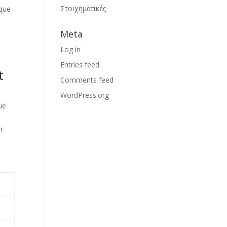
Στοιχηματικές
 que
Meta
Log in
Entries feed
t
Comments feed
WordPress.org
ue
r