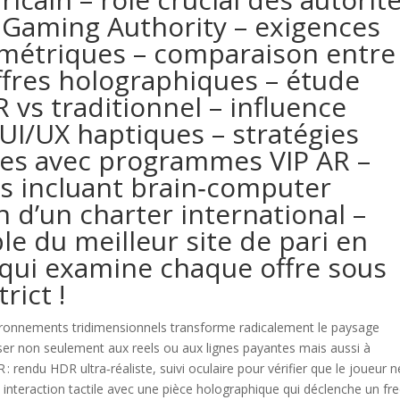
 Gaming Authority – exigences
ométriques – comparaison entre
ffres holographiques – étude
vs traditionnel – influence
I/UX haptiques – stratégies
es avec programmes VIP AR –
es incluant brain‑computer
n d’un charter international –
ble du meilleur site de pari en
 qui examine chaque offre sous
rict !
ironnements tridimensionnels transforme radicalement le paysage
er non seulement aux reels ou aux lignes payantes mais aussi à
: rendu HDR ultra‑réaliste, suivi oculaire pour vérifier que le joueur n
interaction tactile avec une pièce holographique qui déclenche un fr