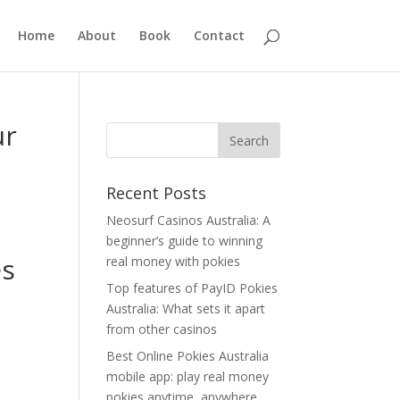
Home
About
Book
Contact
ur
Recent Posts
Neosurf Casinos Australia: A
beginner’s guide to winning
és
real money with pokies
Top features of PayID Pokies
Australia: What sets it apart
from other casinos
Best Online Pokies Australia
mobile app: play real money
pokies anytime, anywhere