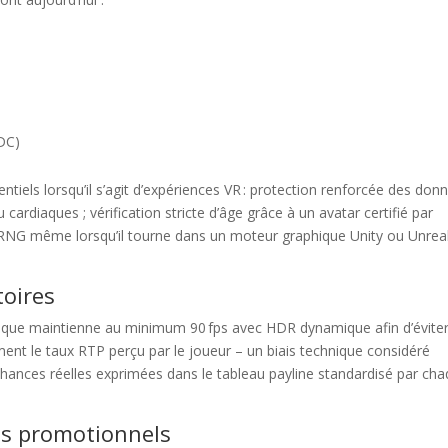
DC)
entiels lorsqu’il s’agit d’expériences VR : protection renforcée des don
cardiaques ; vérification stricte d’âge grâce à un avatar certifié par
de RNG même lorsqu’il tourne dans un moteur graphique Unity ou Unrea
toires
ique maintienne au minimum 90 fps avec HDR dynamique afin d’évite
ment le taux RTP perçu par le joueur – un biais technique considéré
 chances réelles exprimées dans le tableau payline standardisé par ch
us promotionnels