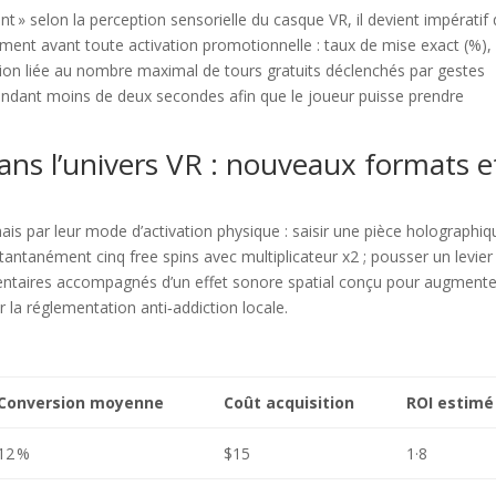
 » selon la perception sensorielle du casque VR, il devient impératif
ement avant toute activation promotionnelle : taux de mise exact (%),
tion liée au nombre maximal de tours gratuits déclenchés par gestes
pendant moins de deux secondes afin que le joueur puisse prendre
dans l’univers VR : nouveaux formats e
is par leur mode d’activation physique : saisir une pièce holographiq
tantanément cinq free spins avec multiplicateur x2 ; pousser un levier
émentaires accompagnés d’un effet sonore spatial conçu pour augmente
 la réglementation anti‑addiction locale.
Conversion moyenne
Coût acquisition
ROI estimé
12 %
$15
1·8