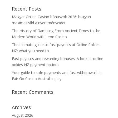
Recent Posts
Magyar Online Casino bónuszok 2026: hogyan
maximalizáld a nyereményeidet
The History of Gambling From Ancient Times to the
Modern World with Leon Casino
The ultimate guide to fast payouts at Online Pokies
NZ: what you need to
Fast payouts and rewarding bonuses: A look at online
pokies NZ payment options
Your guide to safe payments and fast withdrawals at
Fair Go Casino Australia: play
Recent Comments
Archives
August 2026