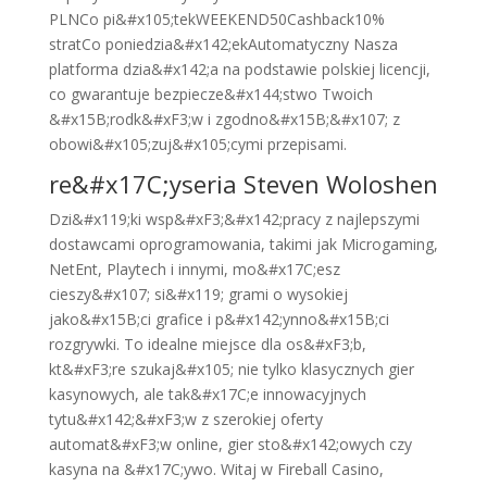
PLNCo pi&#x105;tekWEEKEND50Cashback10%
stratCo poniedzia&#x142;ekAutomatyczny Nasza
platforma dzia&#x142;a na podstawie polskiej licencji,
co gwarantuje bezpiecze&#x144;stwo Twoich
&#x15B;rodk&#xF3;w i zgodno&#x15B;&#x107; z
obowi&#x105;zuj&#x105;cymi przepisami.
re&#x17C;yseria Steven Woloshen
Dzi&#x119;ki wsp&#xF3;&#x142;pracy z najlepszymi
dostawcami oprogramowania, takimi jak Microgaming,
NetEnt, Playtech i innymi, mo&#x17C;esz
cieszy&#x107; si&#x119; grami o wysokiej
jako&#x15B;ci grafice i p&#x142;ynno&#x15B;ci
rozgrywki. To idealne miejsce dla os&#xF3;b,
kt&#xF3;re szukaj&#x105; nie tylko klasycznych gier
kasynowych, ale tak&#x17C;e innowacyjnych
tytu&#x142;&#xF3;w z szerokiej oferty
automat&#xF3;w online, gier sto&#x142;owych czy
kasyna na &#x17C;ywo. Witaj w Fireball Casino,