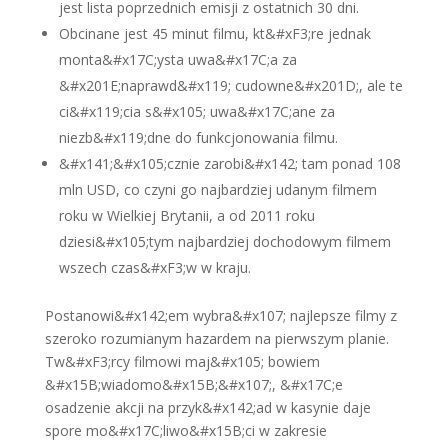
jest lista poprzednich emisji z ostatnich 30 dni.
Obcinane jest 45 minut filmu, kt&#xF3;re jednak
monta&#x17C;ysta uwa&#x17C;a za
&#x201E;naprawd&#x119; cudowne&#x201D;, ale te
ci&#x119;cia s&#x105; uwa&#x17C;ane za
niezb&#x119;dne do funkcjonowania filmu.
&#x141;&#x105;cznie zarobi&#x142; tam ponad 108
mln USD, co czyni go najbardziej udanym filmem
roku w Wielkiej Brytanii, a od 2011 roku
dziesi&#x105;tym najbardziej dochodowym filmem
wszech czas&#xF3;w w kraju.
Postanowi&#x142;em wybra&#x107; najlepsze filmy z
szeroko rozumianym hazardem na pierwszym planie.
Tw&#xF3;rcy filmowi maj&#x105; bowiem
&#x15B;wiadomo&#x15B;&#x107;, &#x17C;e
osadzenie akcji na przyk&#x142;ad w kasynie daje
spore mo&#x17C;liwo&#x15B;ci w zakresie