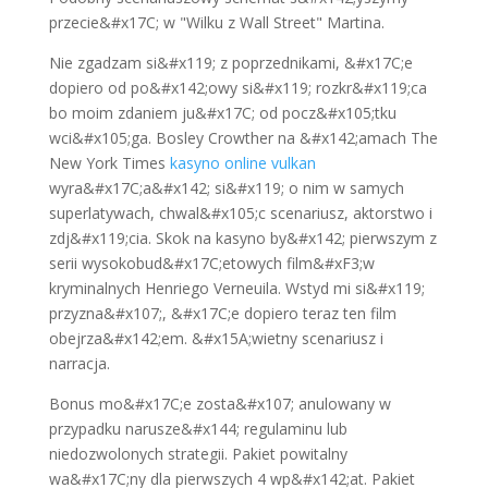
przecie&#x17C; w "Wilku z Wall Street" Martina.
Nie zgadzam si&#x119; z poprzednikami, &#x17C;e
dopiero od po&#x142;owy si&#x119; rozkr&#x119;ca
bo moim zdaniem ju&#x17C; od pocz&#x105;tku
wci&#x105;ga. Bosley Crowther na &#x142;amach The
New York Times
kasyno online vulkan
wyra&#x17C;a&#x142; si&#x119; o nim w samych
superlatywach, chwal&#x105;c scenariusz, aktorstwo i
zdj&#x119;cia. Skok na kasyno by&#x142; pierwszym z
serii wysokobud&#x17C;etowych film&#xF3;w
kryminalnych Henriego Verneuila. Wstyd mi si&#x119;
przyzna&#x107;, &#x17C;e dopiero teraz ten film
obejrza&#x142;em. &#x15A;wietny scenariusz i
narracja.
Bonus mo&#x17C;e zosta&#x107; anulowany w
przypadku narusze&#x144; regulaminu lub
niedozwolonych strategii. Pakiet powitalny
wa&#x17C;ny dla pierwszych 4 wp&#x142;at. Pakiet