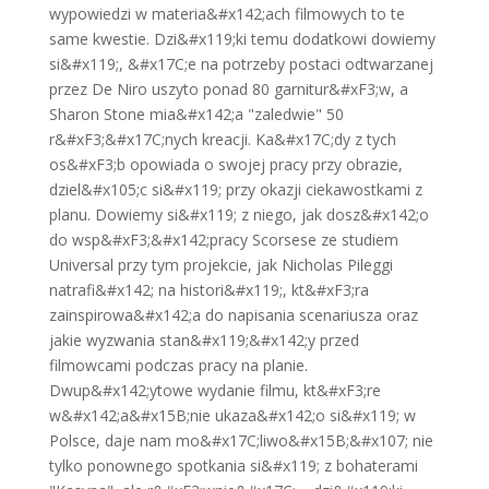
wypowiedzi w materia&#x142;ach filmowych to te
same kwestie. Dzi&#x119;ki temu dodatkowi dowiemy
si&#x119;, &#x17C;e na potrzeby postaci odtwarzanej
przez De Niro uszyto ponad 80 garnitur&#xF3;w, a
Sharon Stone mia&#x142;a "zaledwie" 50
r&#xF3;&#x17C;nych kreacji. Ka&#x17C;dy z tych
os&#xF3;b opowiada o swojej pracy przy obrazie,
dziel&#x105;c si&#x119; przy okazji ciekawostkami z
planu. Dowiemy si&#x119; z niego, jak dosz&#x142;o
do wsp&#xF3;&#x142;pracy Scorsese ze studiem
Universal przy tym projekcie, jak Nicholas Pileggi
natrafi&#x142; na histori&#x119;, kt&#xF3;ra
zainspirowa&#x142;a do napisania scenariusza oraz
jakie wyzwania stan&#x119;&#x142;y przed
filmowcami podczas pracy na planie.
Dwup&#x142;ytowe wydanie filmu, kt&#xF3;re
w&#x142;a&#x15B;nie ukaza&#x142;o si&#x119; w
Polsce, daje nam mo&#x17C;liwo&#x15B;&#x107; nie
tylko ponownego spotkania si&#x119; z bohaterami