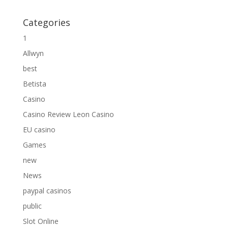
Categories
1
Allwyn
best
Betista
Casino
Casino Review Leon Casino
EU casino
Games
new
News
paypal casinos
public
Slot Online