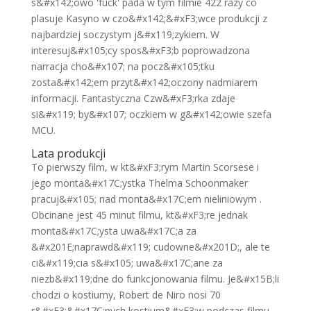
s&#x142;owo 'fuck' pada w tym filmie 422 razy co
plasuje Kasyno w czo&#x142;&#xF3;wce produkcji z
najbardziej soczystym j&#x119;zykiem. W
interesuj&#x105;cy spos&#xF3;b poprowadzona
narracja cho&#x107; na pocz&#x105;tku
zosta&#x142;em przyt&#x142;oczony nadmiarem
informacji. Fantastyczna Czw&#xF3;rka zdaje
si&#x119; by&#x107; oczkiem w g&#x142;owie szefa
MCU.
Lata produkcji
To pierwszy film, w kt&#xF3;rym Martin Scorsese i
jego monta&#x17C;ystka Thelma Schoonmaker
pracuj&#x105; nad monta&#x17C;em nieliniowym .
Obcinane jest 45 minut filmu, kt&#xF3;re jednak
monta&#x17C;ysta uwa&#x17C;a za
&#x201E;naprawd&#x119; cudowne&#x201D;, ale te
ci&#x119;cia s&#x105; uwa&#x17C;ane za
niezb&#x119;dne do funkcjonowania filmu. Je&#x15B;li
chodzi o kostiumy, Robert de Niro nosi 70
r&#xF3;&#x17C;nych kostium&#xF3;w podczas filmu,