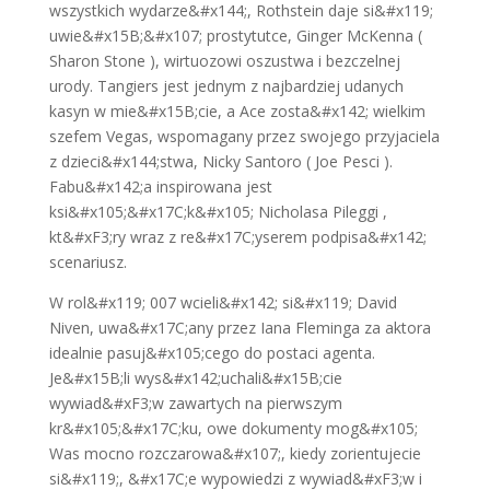
wszystkich wydarze&#x144;, Rothstein daje si&#x119;
uwie&#x15B;&#x107; prostytutce, Ginger McKenna (
Sharon Stone ), wirtuozowi oszustwa i bezczelnej
urody. Tangiers jest jednym z najbardziej udanych
kasyn w mie&#x15B;cie, a Ace zosta&#x142; wielkim
szefem Vegas, wspomagany przez swojego przyjaciela
z dzieci&#x144;stwa, Nicky Santoro ( Joe Pesci ).
Fabu&#x142;a inspirowana jest
ksi&#x105;&#x17C;k&#x105; Nicholasa Pileggi ,
kt&#xF3;ry wraz z re&#x17C;yserem podpisa&#x142;
scenariusz.
W rol&#x119; 007 wcieli&#x142; si&#x119; David
Niven, uwa&#x17C;any przez Iana Fleminga za aktora
idealnie pasuj&#x105;cego do postaci agenta.
Je&#x15B;li wys&#x142;uchali&#x15B;cie
wywiad&#xF3;w zawartych na pierwszym
kr&#x105;&#x17C;ku, owe dokumenty mog&#x105;
Was mocno rozczarowa&#x107;, kiedy zorientujecie
si&#x119;, &#x17C;e wypowiedzi z wywiad&#xF3;w i