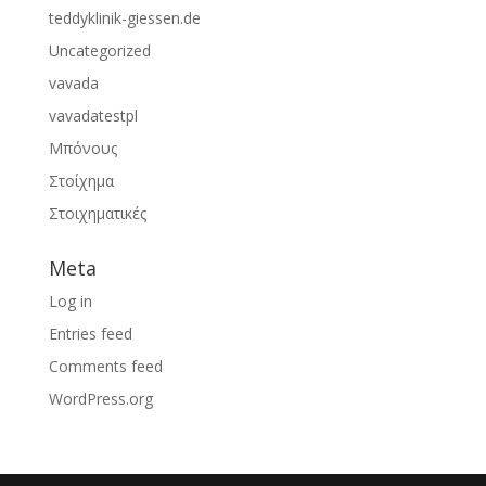
teddyklinik-giessen.de
Uncategorized
vavada
vavadatestpl
Μπόνους
Στοίχημα
Στοιχηματικές
Meta
Log in
Entries feed
Comments feed
WordPress.org