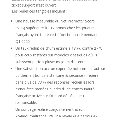
ticket support n’est ouvert.
Les bénéfices tangibles incluent :
Une hausse mesurable du Net Promoter Score
(NPS) supérieure à +12 points chez les joueurs
français ayant testé cette fonctionnalité pendant
Q1 2025 ;
Un taux réduit de churn estimé à 18 %, contre 27 %
pour ceux restants sur modèles classiques où ils
subissent parfois plusieurs jours d’attente ;
Une satisfaction accrue exprimée notamment autour
du thème « bonus instantané & sécurisé », repéré
dans plus de 73 % des réponses recueillies lors
d’enquêtes menées auprès d’une communauté
française active sur Discord dédié au jeu
responsable.
Un sondage réalisé conjointement avec
Yogajournalfrance.Frfr Fr a révélé que parmi 642