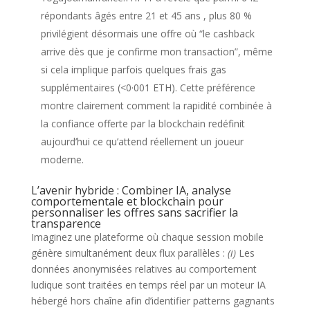
répondants âgés entre 21 et 45 ans , plus 80 %
privilégient désormais une offre où “le cashback
arrive dès que je confirme mon transaction”, même
si cela implique parfois quelques frais gas
supplémentaires (<0·001 ETH). Cette préférence
montre clairement comment la rapidité combinée à
la confiance offerte par la blockchain redéfinit
aujourd’hui ce qu’attend réellement un joueur
moderne.
L’avenir hybride : Combiner IA, analyse
comportementale et blockchain pour
personnaliser les offres sans sacrifier la
transparence
Imaginez une plateforme où chaque session mobile
génère simultanément deux flux parallèles :
(i)
Les
données anonymisées relatives au comportement
ludique sont traitées en temps réel par un moteur IA
hébergé hors chaîne afin d’identifier patterns gagnants