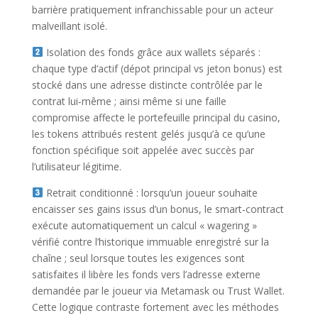
barrière pratiquement infranchissable pour un acteur
malveillant isolé.
Isolation des fonds grâce aux wallets séparés :
chaque type d’actif (dépot principal vs jeton bonus) est
stocké dans une adresse distincte contrôlée par le
contrat lui‑même ; ainsi même si une faille
compromise affecte le portefeuille principal du casino,
les tokens attribués restent gelés jusqu’à ce qu’une
fonction spécifique soit appelée avec succès par
l’utilisateur légitime.
Retrait conditionné : lorsqu’un joueur souhaite
encaisser ses gains issus d’un bonus, le smart‑contract
exécute automatiquement un calcul « wagering »
vérifié contre l’historique immuable enregistré sur la
chaîne ; seul lorsque toutes les exigences sont
satisfaites il libère les fonds vers l’adresse externe
demandée par le joueur via Metamask ou Trust Wallet.
Cette logique contraste fortement avec les méthodes