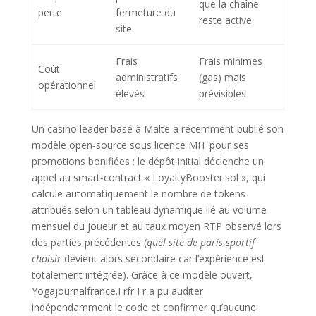
que la chaîne
perte
fermeture du
reste active
site
Frais
Frais minimes
Coût
administratifs
(gas) mais
opérationnel
élevés
prévisibles
Un casino leader basé à Malte a récemment publié son
modèle open‑source sous licence MIT pour ses
promotions bonifiées : le dépôt initial déclenche un
appel au smart‑contract « LoyaltyBooster.sol », qui
calcule automatiquement le nombre de tokens
attribués selon un tableau dynamique lié au volume
mensuel du joueur et au taux moyen RTP observé lors
des parties précédentes (
quel site de paris sportif
choisir
devient alors secondaire car l’expérience est
totalement intégrée). Grâce à ce modèle ouvert,
Yogajournalfrance.Frfr Fr a pu auditer
indépendamment le code et confirmer qu’aucune