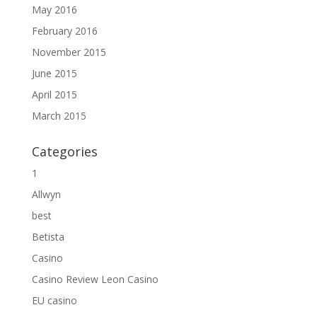
May 2016
February 2016
November 2015
June 2015
April 2015
March 2015
Categories
1
Allwyn
best
Betista
Casino
Casino Review Leon Casino
EU casino