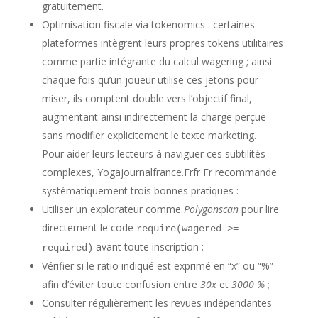
gratuitement.
Optimisation fiscale via tokenomics : certaines
plateformes intègrent leurs propres tokens utilitaires
comme partie intégrante du calcul wagering ; ainsi
chaque fois qu’un joueur utilise ces jetons pour
miser, ils comptent double vers l’objectif final,
augmentant ainsi indirectement la charge perçue
sans modifier explicitement le texte marketing.
Pour aider leurs lecteurs à naviguer ces subtilités
complexes, Yogajournalfrance.Frfr Fr recommande
systématiquement trois bonnes pratiques :
Utiliser un explorateur comme
Polygonscan
pour lire
directement le code
require(wagered >=
avant toute inscription ;
required)
Vérifier si le ratio indiqué est exprimé en “x” ou “%”
afin d’éviter toute confusion entre
30x
et
3000 %
;
Consulter régulièrement les revues indépendantes