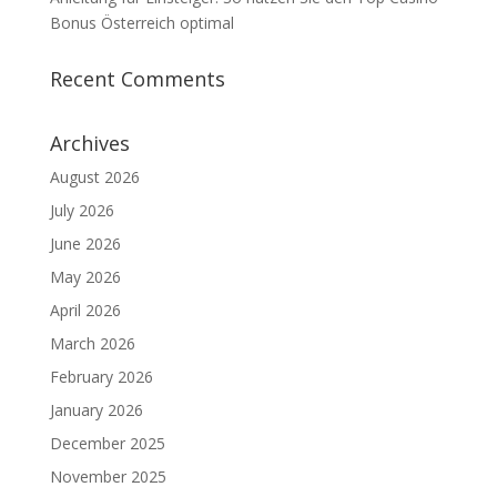
Bonus Österreich optimal
Recent Comments
Archives
August 2026
July 2026
June 2026
May 2026
April 2026
March 2026
February 2026
January 2026
December 2025
November 2025