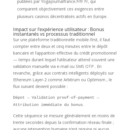
publiées par Yogajournalfrance.Frfr Fr, qui
comparent objectivement ces exigences entre
plusieurs casinos décentralisés actifs en Europe.
Impact sur l’expérience utilisateur : Bonus
instantanés vs processus traditionnel
Sur une plateforme traditionnelle mobile-first, il faut
compter entre deux et cinq minutes entre le dépôt
bancaire et l’apparition effective du crédit promotionnel
— temps durant lequel l’utilisateur attend souvent une
validation manuelle via e‑mail ou SMS OTP . En
revanche, grâce aux contrats intelligents déployés sur
Ethereum Layer‑2 comme Arbitrum ou Optimism , le
flux suivant devient possible :
Dépot → Validation proof‑of‑payment →
.
Attribution immédiate du bonus
Cette séquence se mesure généralement en moins de
trente secondes depuis la confirmation réseau finale ;
aucune intervention humaine n’est requise ni aucun