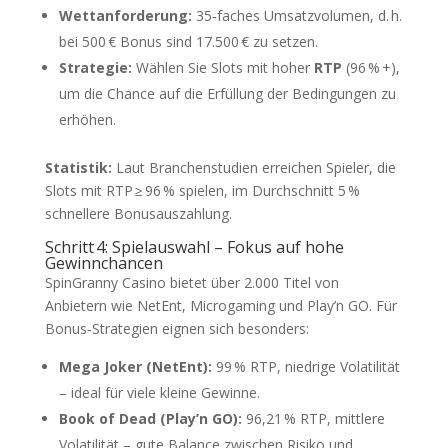
Wettanforderung:
35‑faches Umsatzvolumen, d. h.
bei 500 € Bonus sind 17.500 € zu setzen.
Strategie:
Wählen Sie Slots mit hoher
RTP
(96 % +),
um die Chance auf die Erfüllung der Bedingungen zu
erhöhen.
Statistik:
Laut Branchenstudien erreichen Spieler, die
Slots mit RTP ≥ 96 % spielen, im Durchschnitt 5 %
schnellere Bonusauszahlung.
Schritt 4: Spielauswahl – Fokus auf hohe
Gewinnchancen
SpinGranny Casino bietet über 2.000 Titel von
Anbietern wie NetEnt, Microgaming und Play’n GO. Für
Bonus‑Strategien eignen sich besonders:
Mega Joker (NetEnt):
99 % RTP, niedrige Volatilität
– ideal für viele kleine Gewinne.
Book of Dead (Play’n GO):
96,21 % RTP, mittlere
Volatilität – gute Balance zwischen Risiko und