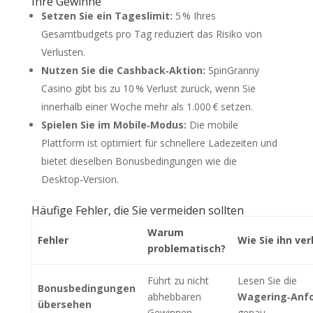
Ihre Gewinne
Setzen Sie ein Tageslimit:
5 % Ihres
Gesamtbudgets pro Tag reduziert das Risiko von
Verlusten.
Nutzen Sie die Cashback‑Aktion:
SpinGranny
Casino gibt bis zu 10 % Verlust zurück, wenn Sie
innerhalb einer Woche mehr als 1.000 € setzen.
Spielen Sie im Mobile‑Modus:
Die mobile
Plattform ist optimiert für schnellere Ladezeiten und
bietet dieselben Bonusbedingungen wie die
Desktop‑Version.
Häufige Fehler, die Sie vermeiden sollten
Warum
Fehler
Wie Sie ihn ve
problematisch?
Führt zu nicht
Lesen Sie die
Bonusbedingungen
abhebbaren
Wagering‑Anf
übersehen
Gewinnen.
genau.