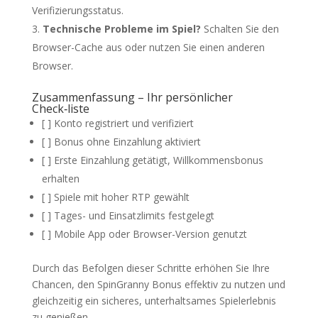
Verifizierungsstatus.
Technische Probleme im Spiel?
Schalten Sie den
Browser-Cache aus oder nutzen Sie einen anderen
Browser.
Zusammenfassung – Ihr persönlicher
Check‑liste
[ ] Konto registriert und verifiziert
[ ] Bonus ohne Einzahlung aktiviert
[ ] Erste Einzahlung getätigt, Willkommensbonus
erhalten
[ ] Spiele mit hoher RTP gewählt
[ ] Tages- und Einsatzlimits festgelegt
[ ] Mobile App oder Browser-Version genutzt
Durch das Befolgen dieser Schritte erhöhen Sie Ihre
Chancen, den SpinGranny Bonus effektiv zu nutzen und
gleichzeitig ein sicheres, unterhaltsames Spielerlebnis
zu genießen.