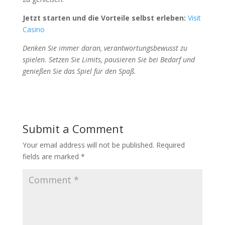
Jetzt starten und die Vorteile selbst erleben:
Visit
Casino
Denken Sie immer daran, verantwortungsbewusst zu
spielen. Setzen Sie Limits, pausieren Sie bei Bedarf und
genießen Sie das Spiel für den Spaß.
Submit a Comment
Your email address will not be published.
Required
fields are marked
*