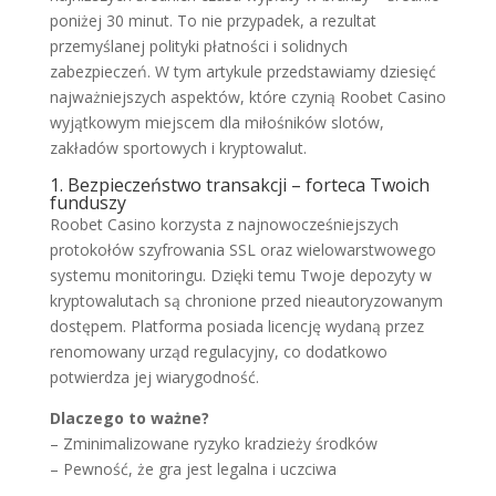
poniżej 30 minut. To nie przypadek, a rezultat
przemyślanej polityki płatności i solidnych
zabezpieczeń. W tym artykule przedstawiamy dziesięć
najważniejszych aspektów, które czynią Roobet Casino
wyjątkowym miejscem dla miłośników slotów,
zakładów sportowych i kryptowalut.
1. Bezpieczeństwo transakcji – forteca Twoich
funduszy
Roobet Casino korzysta z najnowocześniejszych
protokołów szyfrowania SSL oraz wielowarstwowego
systemu monitoringu. Dzięki temu Twoje depozyty w
kryptowalutach są chronione przed nieautoryzowanym
dostępem. Platforma posiada licencję wydaną przez
renomowany urząd regulacyjny, co dodatkowo
potwierdza jej wiarygodność.
Dlaczego to ważne?
– Zminimalizowane ryzyko kradzieży środków
– Pewność, że gra jest legalna i uczciwa