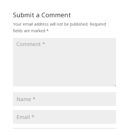
Submit a Comment
Your email address will not be published.
Required
fields are marked
*