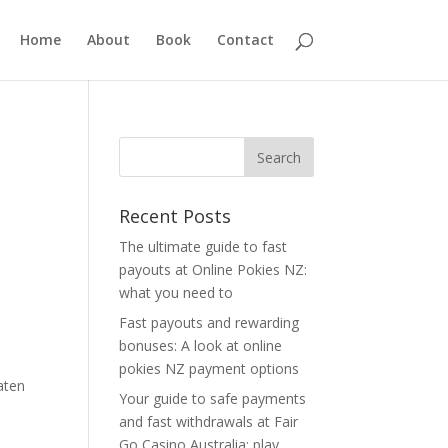
Home
About
Book
Contact
Recent Posts
The ultimate guide to fast
payouts at Online Pokies NZ:
what you need to
Fast payouts and rewarding
bonuses: A look at online
pokies NZ payment options
aten
Your guide to safe payments
and fast withdrawals at Fair
Go Casino Australia: play