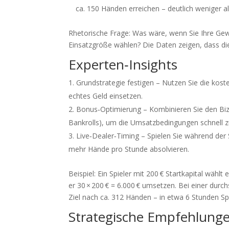
ca. 150 Händen erreichen – deutlich weniger a
Rhetorische Frage: Was wäre, wenn Sie Ihre Gew
Einsatzgröße wählen? Die Daten zeigen, dass dies 
Experten‑Insights
Grundstrategie festigen – Nutzen Sie die kos
echtes Geld einsetzen.
Bonus‑Optimierung – Kombinieren Sie den Biz
Bankrolls), um die Umsatzbedingungen schnell zu
Live‑Dealer‑Timing – Spielen Sie während der S
mehr Hände pro Stunde absolvieren.
Beispiel: Ein Spieler mit 200 € Startkapital wäh
er 30 × 200 € = 6.000 € umsetzen. Bei einer durc
Ziel nach ca. 312 Händen – in etwa 6 Stunden Spi
Strategische Empfehlung