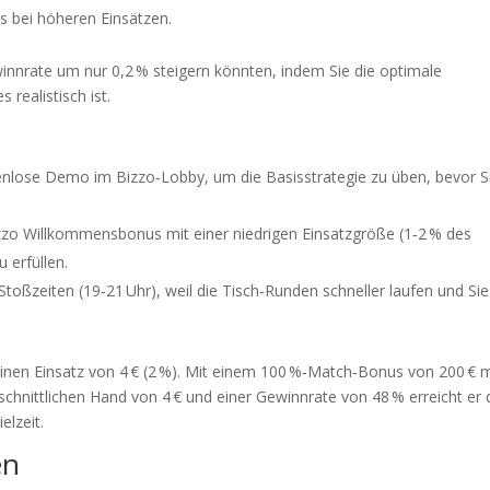
ls bei höheren Einsätzen.
innrate um nur 0,2 % steigern könnten, indem Sie die optimale
realistisch ist.
tenlose Demo im Bizzo‑Lobby, um die Basisstrategie zu üben, bevor S
zo Willkommensbonus mit einer niedrigen Einsatzgröße (1‑2 % des
 erfüllen.
toßzeiten (19‑21 Uhr), weil die Tisch‑Runden schneller laufen und Sie
lt einen Einsatz von 4 € (2 %). Mit einem 100 %‑Match‑Bonus von 200 €
hschnittlichen Hand von 4 € und einer Gewinnrate von 48 % erreicht er
elzeit.
en