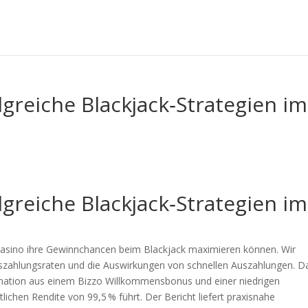
lgreiche Blackjack‑Strategien im
lgreiche Blackjack‑Strategien im
 Casino ihre Gewinnchancen beim Blackjack maximieren können. Wir
uszahlungsraten und die Auswirkungen von schnellen Auszahlungen. D
nation aus einem Bizzo Willkommensbonus und einer niedrigen
lichen Rendite von 99,5 % führt. Der Bericht liefert praxisnahe