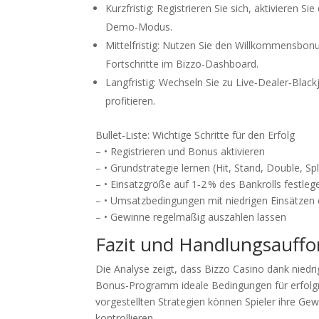
Kurzfristig: Registrieren Sie sich, aktivieren 
Demo‑Modus.
Mittelfristig: Nutzen Sie den Willkommensbonu
Fortschritte im Bizzo‑Dashboard.
Langfristig: Wechseln Sie zu Live‑Dealer‑Bla
profitieren.
Bullet‑Liste: Wichtige Schritte für den Erfolg
– • Registrieren und Bonus aktivieren
– • Grundstrategie lernen (Hit, Stand, Double, Spl
– • Einsatzgröße auf 1‑2 % des Bankrolls festleg
– • Umsatzbedingungen mit niedrigen Einsätzen e
– • Gewinne regelmäßig auszahlen lassen
Fazit und Handlungsauff
Die Analyse zeigt, dass Bizzo Casino dank niedr
Bonus‑Programm ideale Bedingungen für erfolgr
vorgestellten Strategien können Spieler ihre Gew
kontrollieren.