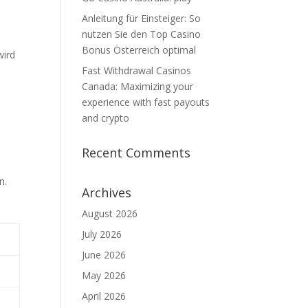
Anleitung für Einsteiger: So
nutzen Sie den Top Casino
Bonus Österreich optimal
wird
m
Fast Withdrawal Casinos
Canada: Maximizing your
experience with fast payouts
and crypto
Recent Comments
n.
Archives
August 2026
July 2026
June 2026
May 2026
April 2026