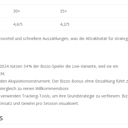
30×
35×
4,6/5
4,2/5
svorteil und schnellere Auszahlungen, was die Attraktivität für strateg
24 nutzen 34 % der Bizzo‑Spieler die Live‑Variante, weil sie ein
ht.
en Akquisitionsinstrument. Der Bizzo Bonus ohne Einzahlung führt 
 Vergleich zu reinen Willkommensboni.
 verwenden Tracking‑Tools, um ihre Grundstrategie zu verfeinern. Bi
insatz und Gewinn pro Session visualisiert.
s