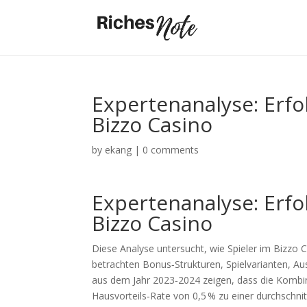
Expertenanalyse: Erfo
Bizzo Casino
by
ekang
|
0 comments
Expertenanalyse: Erfo
Bizzo Casino
Diese Analyse untersucht, wie Spieler im Bizzo
betrachten Bonus‑Strukturen, Spielvarianten, A
aus dem Jahr 2023‑2024 zeigen, dass die Kombi
Hausvorteils‑Rate von 0,5 % zu einer durchschnitt