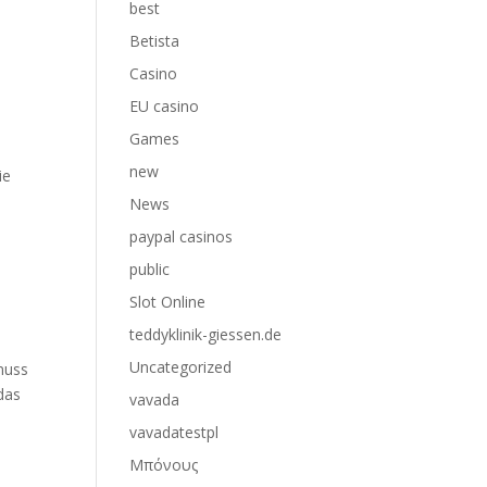
best
Betista
Casino
EU casino
Games
new
ie
News
paypal casinos
public
Slot Online
teddyklinik-giessen.de
Uncategorized
 muss
 das
vavada
vavadatestpl
Μπόνους