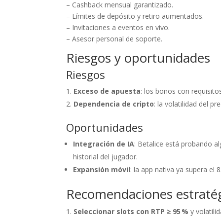
– Cashback mensual garantizado.
– Límites de depósito y retiro aumentados.
– Invitaciones a eventos en vivo.
– Asesor personal de soporte.
Riesgos y oportunidades
Riesgos
Exceso de apuesta
: los bonos con requisito
Dependencia de cripto
: la volatilidad del p
Oportunidades
Integración de IA
: Betalice está probando 
historial del jugador.
Expansión móvil
: la app nativa ya supera el
Recomendaciones estratég
Seleccionar slots con RTP ≥ 95 %
y volatili