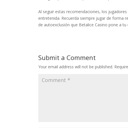
Al seguir estas recomendaciones, los jugadores 
entretenida. Recuerda siempre jugar de forma re
de autoexclusión que Betalice Casino pone a tu 
Submit a Comment
Your email address will not be published.
Requir