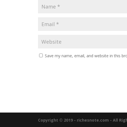
Save my name, email, and website in this br
Copyright © 2019 - richesnote.com - All Ri