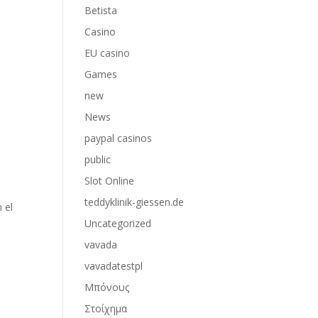
Betista
Casino
EU casino
Games
new
News
paypal casinos
public
Slot Online
teddyklinik-giessen.de
 el
Uncategorized
vavada
vavadatestpl
Μπόνους
Στοίχημα