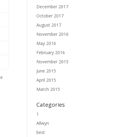
December 2017
October 2017
August 2017
November 2016
May 2016
February 2016
November 2015
June 2015
ue
April 2015
March 2015
Categories
1
Allwyn
best