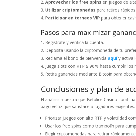
Aprovechar los free spins
en juegos de alt
Utilizar criptomonedas
para retiros rápidos
Participar en torneos VIP
para obtener cash
Pasos para maximizar gananci
Regístrate y verifica la cuenta.
Deposita usando la criptomoneda de tu prefer
Reclama el bono de bienvenida
aquí
y activa l
Juega slots con RTP ≥ 96 % hasta cumplir los 
Retira ganancias mediante Bitcoin para obtene
Conclusiones y plan de ac
El análisis muestra que Betalice Casino combina
pago veloz que satisface a jugadores exigentes. 
Priorizar juegos con alto RTP y volatilidad con
Usar los free spins como trampolín para cumpli
Elegir criptomonedas para retirar rápidamente