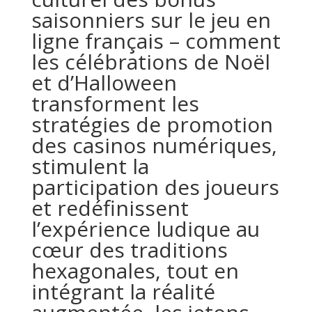
saisonniers sur le jeu en
ligne français – comment
les célébrations de Noël
et d’Halloween
transforment les
stratégies de promotion
des casinos numériques,
stimulent la
participation des joueurs
et redéfinissent
l’expérience ludique au
cœur des traditions
hexagonales, tout en
intégrant la réalité