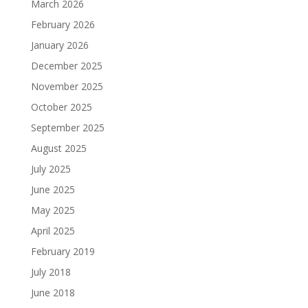
March 2026
February 2026
January 2026
December 2025
November 2025
October 2025
September 2025
August 2025
July 2025
June 2025
May 2025
April 2025
February 2019
July 2018
June 2018