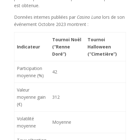
est obtenue.
Données internes publiées par
Casino Luna
lors de son
événement Octobre 2023 montrent :
Tournoi Noël
Tournoi
Indicateur
(“Renne
Halloween
Doré”)
(“Cimetière”)
Participation
42
moyenne (%)
Valeur
moyenne gain
312
(€)
Volatilité
Moyenne
moyenne