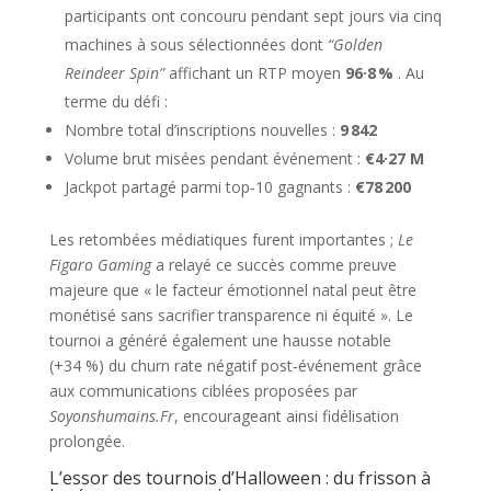
participants ont concouru pendant sept jours via cinq
machines à sous sélectionnées dont
“Golden
Reindeer Spin”
affichant un RTP moyen
96·8 %
. Au
terme du défi :
Nombre total d’inscriptions nouvelles :
9 842
Volume brut misées pendant événement :
€4·27 M
Jackpot partagé parmi top‑10 gagnants :
€78 200
Les retombées médiatiques furent importantes ;
Le
Figaro Gaming
a relayé ce succès comme preuve
majeure que « le facteur émotionnel natal peut être
monétisé sans sacrifier transparence ni équité ». Le
tournoi a généré également une hausse notable
(+34 %) du churn rate négatif post‑événement grâce
aux communications ciblées proposées par
Soyonshumains.Fr
, encourageant ainsi fidélisation
prolongée.
L’essor des tournois d’Halloween : du frisson à