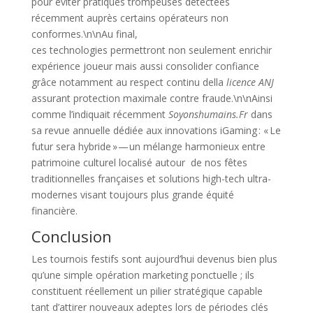
pour éviter pratiques trompeuses détectées
récemment auprès certains opérateurs non
conformes.\n\nAu final,
ces technologies permettront non seulement enrichir
expérience joueur mais aussi consolider confiance
grâce notamment au respect continu della
licence ANJ
assurant protection maximale contre fraude.\n\nAinsi
comme l’indiquait récemment
Soyonshumains.Fr
dans
sa revue annuelle dédiée aux innovations iGaming : « Le
futur sera hybride » — un mélange harmonieux entre
patrimoine culturel localisé autour de nos fêtes
traditionnelles françaises et solutions high-tech ultra-
modernes visant toujours plus grande équité
financière.
Conclusion
Les tournois festifs sont aujourd’hui devenus bien plus
qu’une simple opération marketing ponctuelle ; ils
constituent réellement un pilier stratégique capable
tant d’attirer nouveaux adeptes lors de périodes clés