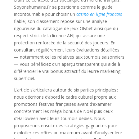
Soyonshumains.Fr se positionne comme le guide
incontournable pour choisir un
casino en ligne francais
fiable ; son classement repose sur une analyse
rigoureuse du catalogue de jeux Olybet ainsi que du
respect strict de la licence ANJ qui assure une
protection renforcée de la sécurité des joueurs. En
consultant régulièrement leurs évaluations détaillées
— notamment celles relatives aux tournois saisonniers
— vous bénéficiez d’un aperçu transparent qui aide à
différencier le vrai bonus attractif du leurre marketing
superficiel.
L’article s’articulera autour de six parties principales :
nous décrirons d’abord le cadre culturel propre aux
promotions festives françaises avant d’examiner
concrètement les méga‑bonus de Noël puis ceux
d’Halloween avec leurs tournois dédiés. Nous
proposerons ensuite des stratégies gagnantes pour
exploiter ces offres au maximum avant d’analyser leur