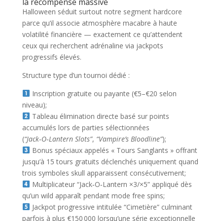
la récompense massive
Halloween séduit surtout notre segment hardcore
parce qu’il associe atmosphère macabre à haute
volatilité financière — exactement ce qu’attendent
ceux qui recherchent adrénaline via jackpots
progressifs élevés.
Structure type d’un tournoi dédié :
Inscription gratuite ou payante (€5–€20 selon
niveau);
Tableau élimination directe basé sur points
accumulés lors de parties sélectionnées
(
“Jack‑O‑Lantern Slots”
,
“Vampire’s Bloodline”
);
Bonus spéciaux appelés « Tours Sanglants » offrant
jusqu’à 15 tours gratuits déclenchés uniquement quand
trois symboles skull apparaissent consécutivement;
Multiplicateur “Jack‑O‑Lantern ×3/×5” appliqué dès
qu’un wild apparaît pendant mode free spins;
Jackpot progressive intitulée “Cimetière” culminant
parfois à plus €150 000 lorsqu’une série exceptionnelle