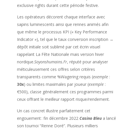
exclusive rights durant cette période festive.
Les opérateurs décorent chaque interface avec
sapins luminescents ainsi que rennes animés afin
que même le processus KPI (« Key Performance
Indicator »), tel que le taux conversion inscription →
dépôt initiale soit sublimé par cet écrin visuel
rappelant La Fête Nationale mais version hiver
nordique.
Soyonshumains.Fr
, réputé pour analyser
méticuleusement ces offres selon critères
transparents comme %Wagering requis (
exemple
:
30x
) ou limites maximales par joueur (
exemple
:
€500), classe généralement ces programmes parmi
ceux offrant le meilleur rapport risque/rendement.
Un cas concret illustre parfaitement cet
engouement : fin décembre 2022
Casino Bleu
a lancé
son tournoi “Renne Doré”. Plusieurs milliers