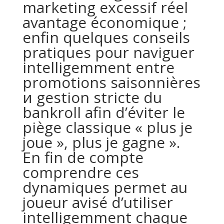
marketing excessif réel
avantage économique ;
enfin quelques conseils
pratiques pour naviguer
intelligemment entre
promotions saisonnières
и gestion stricte du
bankroll afin d’éviter le
piège classique « plus je
joue », plus je gagne ».
En fin de compte
comprendre ces
dynamiques permet au
joueur avisé d’utiliser
intelligemment chaque