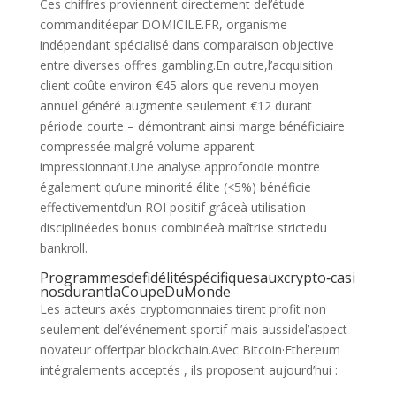
Ces chiffres proviennent directement del’étude
commanditéepar DOMICILE.FR, organisme
indépendant spécialisé dans comparaison objective
entre diverses offres gambling.En outre,l’acquisition
client coûte environ €45 alors que revenu moyen
annuel généré augmente seulement €12 durant
période courte – démontrant ainsi marge bénéficiaire
compressée malgré volume apparent
impressionnant.Une analyse approfondie montre
également qu’une minorité élite (<5%) bénéficie
effectivementd’un ROI positif grâceà utilisation
disciplinéedes bonus combinéeà maîtrise strictedu
bankroll.​
Programmesdefidélitéspécifiquesauxcrypto‑casi
nosdurantlaCoupeDuMonde
Les acteurs axés cryptomonnaies tirent profit non
seulement del’événement sportif mais aussidel’aspect
novateur offertpar blockchain.Avec Bitcoin·Ethereum
intégralements acceptés , ils proposent aujourd’hui :