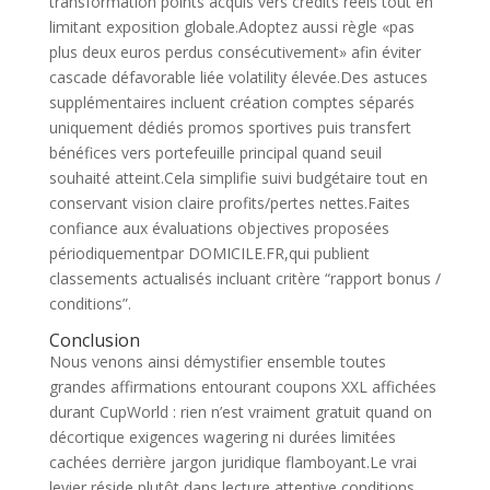
transformation points acquis vers crédits réels tout en
limitant exposition globale.Adoptez aussi règle «pas
plus deux euros perdus consécutivement» afin éviter
cascade défavorable liée volatility élevée.Des astuces
supplémentaires incluent création comptes séparés
uniquement dédiés promos sportives puis transfert
bénéfices vers portefeuille principal quand seuil
souhaité atteint.Cela simplifie suivi budgétaire tout en
conservant vision claire profits/pertes nettes.Faites
confiance aux évaluations objectives proposées
périodiquementpar DOMICILE.FR,qui publient
classements actualisés incluant critère “rapport bonus /
conditions”.
Conclusion
Nous venons ainsi démystifier ensemble toutes
grandes affirmations entourant coupons XXL affichées
durant CupWorld : rien n’est vraiment gratuit quand on
décortique exigences wagering ni durées limitées
cachées derrière jargon juridique flamboyant.Le vrai
levier réside plutôt dans lecture attentive conditions