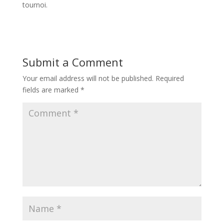
tournoi.
Submit a Comment
Your email address will not be published.
Required
fields are marked
*