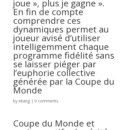
joue », plus je gagne ».
En fin de compte
comprendre ces
dynamiques permet au
joueur avisé d’utiliser
intelligemment chaque
programme fidélité sans
se laisser piéger par
l’euphorie collective
générée par la Coupe du
Monde
by
ekang
|
0 comments
Coupe du Monde et