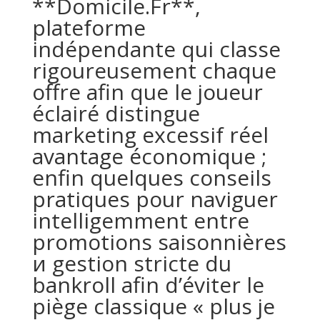
**Domicile.Fr**,
plateforme
indépendante qui classe
rigoureusement chaque
offre afin que le joueur
éclairé distingue
marketing excessif réel
avantage économique ;
enfin quelques conseils
pratiques pour naviguer
intelligemment entre
promotions saisonnières
и gestion stricte du
bankroll afin d’éviter le
piège classique « plus je