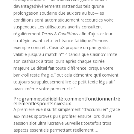
davantage­d’événements inattendus tels qu’une
prolongation soudaine due aux tirs au but—les
conditions sont automatiquement raccourcies voire
suspendues.Les utilisateurs avertis consultent
régulièrement
Terms & Conditions
afin d’ajuster leur
stratégie avant cette échéance fatidique.Prenons
exemple concret : CasinoX propose un pari gratuit
valable jusqu’au match n°14 tandis que CasinoY limite
son cashback à trois jours après chaque soirée
majeure.Le détail fait toute différence lorsque votre
bankroll reste fragile.Tout cela démontre qu’il convient
toujours scrupuleusement lire ce petit texte législatif
avant même votre premier clic.“
Programmesdefidélité :commentfonctionnentré
ellementlespointsniveaux
À première vue il suffit simplement “d’accumuler” grâce
aux mises sportives puis profiter ensuite lors‐d’une
session slot ultra lucrative.Surveillez toutefois trois
aspects essentiels permettant réellement …