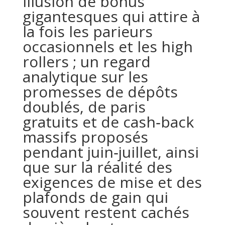
illusion de bonus
gigantesques qui attire à
la fois les parieurs
occasionnels et les high
rollers ; un regard
analytique sur les
promesses de dépôts
doublés, de paris
gratuits et de cash‑back
massifs proposés
pendant juin‑juillet, ainsi
que sur la réalité des
exigences de mise et des
plafonds de gain qui
souvent restent cachés