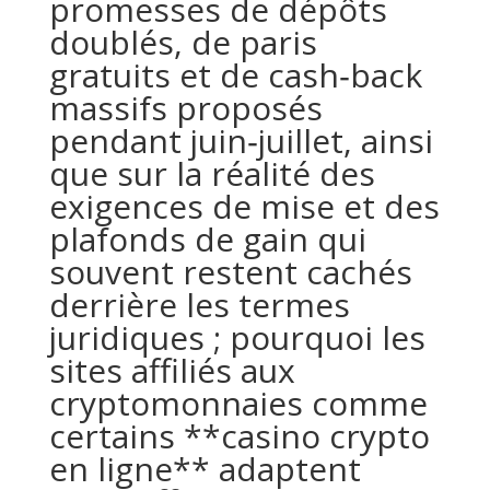
promesses de dépôts
doublés, de paris
gratuits et de cash‑back
massifs proposés
pendant juin‑juillet, ainsi
que sur la réalité des
exigences de mise et des
plafonds de gain qui
souvent restent cachés
derrière les termes
juridiques ; pourquoi les
sites affiliés aux
cryptomonnaies comme
certains **casino crypto
en ligne** adaptent