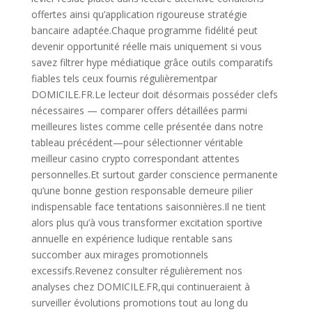
offertes ainsi qu’application rigoureuse stratégie
bancaire adaptée.Chaque programme fidélité peut
devenir opportunité réelle mais uniquement si vous
savez filtrer hype médiatique grâce outils comparatifs
fiables tels ceux fournis régulièrementpar
DOMICILE.FR.Le lecteur doit désormais posséder clefs
nécessaires — comparer offers détaillées parmi
meilleures listes comme celle présentée dans notre
tableau précédent—pour sélectionner véritable
meilleur casino crypto correspondant attentes
personnelles.Et surtout garder conscience permanente
qu’une bonne gestion responsable demeure pilier
indispensable face tentations saisonnières.Il ne tient
alors plus qu’à vous transformer excitation sportive
annuelle en expérience ludique rentable sans
succomber aux mirages promotionnels
excessifs.Revenez consulter régulièrement nos
analyses chez DOMICILE.FR,qui continueraient à
surveiller évolutions promotions tout au long du