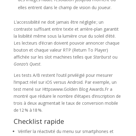
elles entrent dans le champ de vision du joueur.
L’accessibilité ne doit jamais être négligée ; un
contraste suffisant entre texte et arrière‑plan garantit
la lisibilité même sous la lumière crue du soleil d’été.
Les lecteurs d’écran doivent pouvoir annoncer chaque
bouton et chaque valeur RTP (Return To Player)
affichée sur les slot machines telles que
Starburst
ou
Gonzo’s Quest
.
Les tests A/B restent l’outil privilégié pour mesurer
l’impact réel sur iOS versus Android. Par exemple, un
test mené sur Httpswww.Golden Blog Awards.Fr a
montré que réduire le nombre d’étapes d’inscription de
trois à deux augmentait le taux de conversion mobile
de 12 % à 18 %.
Checklist rapide
Vérifier la réactivité du menu sur smartphones et