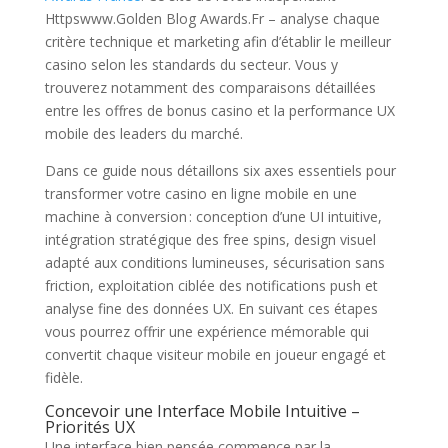
Httpswww.Golden Blog Awards.Fr – analyse chaque
critère technique et marketing afin d’établir le meilleur
casino selon les standards du secteur. Vous y
trouverez notamment des comparaisons détaillées
entre les offres de bonus casino et la performance UX
mobile des leaders du marché.
Dans ce guide nous détaillons six axes essentiels pour
transformer votre casino en ligne mobile en une
machine à conversion : conception d’une UI intuitive,
intégration stratégique des free spins, design visuel
adapté aux conditions lumineuses, sécurisation sans
friction, exploitation ciblée des notifications push et
analyse fine des données UX. En suivant ces étapes
vous pourrez offrir une expérience mémorable qui
convertit chaque visiteur mobile en joueur engagé et
fidèle.
Concevoir une Interface Mobile Intuitive –
Priorités UX
Une interface bien pensée commence par la