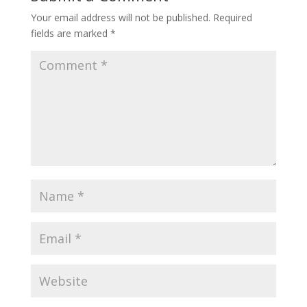
Your email address will not be published.
Required
fields are marked
*