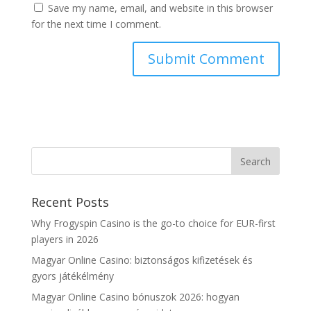
Save my name, email, and website in this browser
for the next time I comment.
Recent Posts
Why Frogyspin Casino is the go-to choice for EUR-first
players in 2026
Magyar Online Casino: biztonságos kifizetések és
gyors játékélmény
Magyar Online Casino bónuszok 2026: hogyan