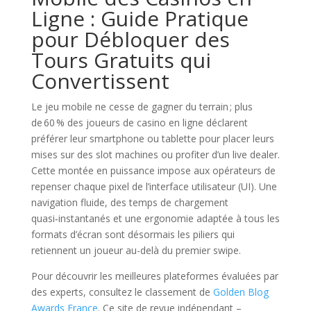
Ligne : Guide Pratique
pour Débloquer des
Tours Gratuits qui
Convertissent
Le jeu mobile ne cesse de gagner du terrain ; plus
de 60 % des joueurs de casino en ligne déclarent
préférer leur smartphone ou tablette pour placer leurs
mises sur des slot machines ou profiter d’un live dealer.
Cette montée en puissance impose aux opérateurs de
repenser chaque pixel de l’interface utilisateur (UI). Une
navigation fluide, des temps de chargement
quasi‑instantanés et une ergonomie adaptée à tous les
formats d’écran sont désormais les piliers qui
retiennent un joueur au-delà du premier swipe.
Pour découvrir les meilleures plateformes évaluées par
des experts, consultez le classement de
Golden Blog
Awards France
. Ce site de revue indépendant –