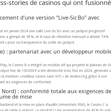
ess‑stories de casinos qui ont fusionn
ncement d’une version “Live‑Sic Bo” avec
yé en janvier 2024 une salle Live‑Sic Bo avec un jackpot progressif
ise a grimpé de 38 %, et le taux de rétention mensuel a atteint 74 %.
lent » pour sa transparence du solde du jackpot.
ue) : partenariat avec un développeur mobil
Play, le Casino B a intégré un module AR qui projette le plateau de Si
ackpot fixe de 150 000 € a été déclenché trois fois en 2024, générant 
 la mention « meilleur casino sans KYC » de Andesi.Org grâce à son
vant les exigences de conformité.
 Nord) : conformité totale aux exigences de
lume de mise
ackend et la mise en place d’audits trimestriels RNG, le Casino C a
eux de table à jackpot. Le résultat ? Une augmentation de 45 % du vo