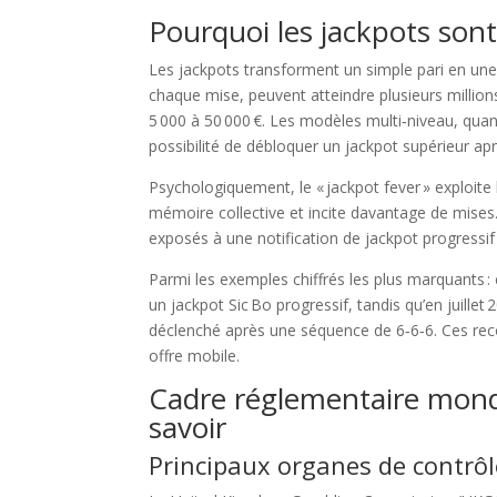
Pourquoi les jackpots sont
Les jackpots transforment un simple pari en une
chaque mise, peuvent atteindre plusieurs millions
5 000 à 50 000 €. Les modèles multi‑niveau, qua
possibilité de débloquer un jackpot supérieur apr
Psychologiquement, le « jackpot fever » exploite l
mémoire collective et incite davantage de mises
exposés à une notification de jackpot progressi
Parmi les exemples chiffrés les plus marquants :
un jackpot Sic Bo progressif, tandis qu’en juille
déclenché après une séquence de 6‑6‑6. Ces recor
offre mobile.
Cadre réglementaire mondi
savoir
Principaux organes de contrôl