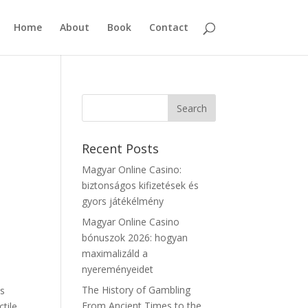
Home
About
Book
Contact
Recent Posts
Magyar Online Casino:
biztonságos kifizetések és
gyors játékélmény
Magyar Online Casino
bónuszok 2026: hogyan
maximalizáld a
nyereményeidet
The History of Gambling
es
From Ancient Times to the
tile