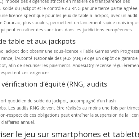
 impose des exigences strictes en matière de transparence des
 solde du jackpot et le contrôle du RNG par une tierce partie agréée.
une licence spécifique pour les jeux de table à jackpot, avec un audit
de Curacao, plus souples, permettent un lancement rapide mais impo
qui peut entraîner des sanctions dans les juridictions européennes.
de table et aux jackpots
ec jackpot doit obtenir une sous‑licence « Table Games with Progress
 France, l’Autorité Nationale des Jeux (ANJ) exige un dépôt de garantie
t, afin de sécuriser les paiements. Andesi.Org recense régulièremen
s respectent ces exigences.
 vérification d’équité (RNG, audits
port quotidien du solde du jackpot, accompagné d’un hash
bs. Les audits RNG doivent être réalisés au moins une fois par trimes
non‑respect de ces obligations peut entraîner la suspension de la lice
d’affaires annuel.
ser le jeu sur smartphones et tablett