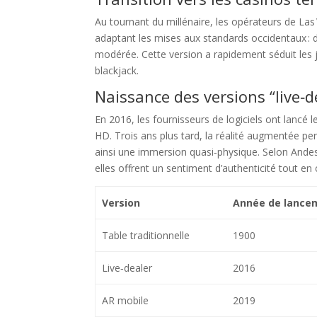
Au tournant du millénaire, les opérateurs de Las 
adaptant les mises aux standards occidentaux : d
modérée. Cette version a rapidement séduit les 
blackjack.
Naissance des versions “live‑d
En 2016, les fournisseurs de logiciels ont lancé l
HD. Trois ans plus tard, la réalité augmentée pe
ainsi une immersion quasi‑physique. Selon Andesi
elles offrent un sentiment d’authenticité tout en 
Version
Année de lance
Table traditionnelle
1900
Live‑dealer
2016
AR mobile
2019