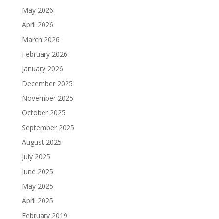
May 2026
April 2026
March 2026
February 2026
January 2026
December 2025
November 2025
October 2025
September 2025
August 2025
July 2025
June 2025
May 2025
April 2025
February 2019