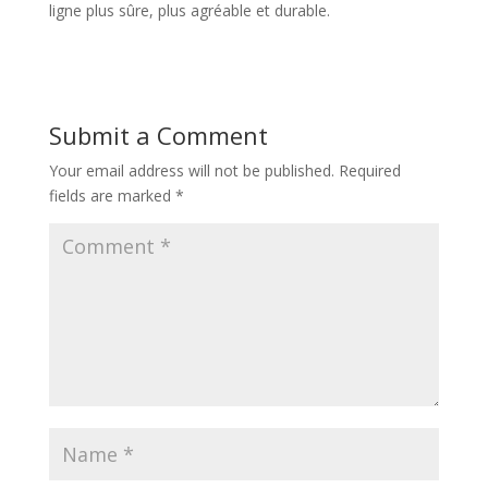
ligne plus sûre, plus agréable et durable.
Submit a Comment
Your email address will not be published.
Required
fields are marked
*