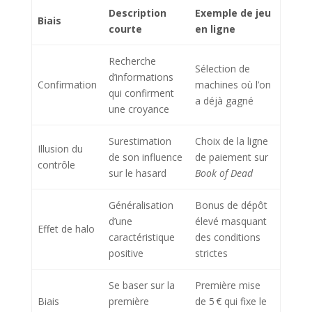
Description
Exemple de jeu
Biais
courte
en ligne
Recherche
Sélection de
d’informations
Confirmation
machines où l’on
qui confirment
a déjà gagné
une croyance
Surestimation
Choix de la ligne
Illusion du
de son influence
de paiement sur
contrôle
sur le hasard
Book of Dead
Généralisation
Bonus de dépôt
d’une
élevé masquant
Effet de halo
caractéristique
des conditions
positive
strictes
Se baser sur la
Première mise
Biais
première
de 5 € qui fixe le