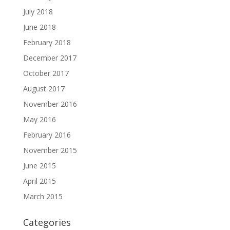
July 2018
June 2018
February 2018
December 2017
October 2017
August 2017
November 2016
May 2016
February 2016
November 2015
June 2015
April 2015
March 2015
Categories