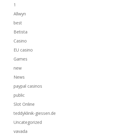
1
Allwyn
best
Betista
Casino
EU casino
Games
new
News
paypal casinos
public
Slot Online
teddyklinik-giessen.de
Uncategorized
vavada