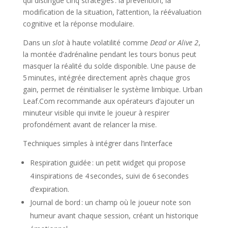
qui distingue cinq stratégies : la prévention, la
modification de la situation, l’attention, la réévaluation
cognitive et la réponse modulaire.
Dans un
slot
à haute volatilité comme
Dead or Alive 2
,
la montée d’adrénaline pendant les tours bonus peut
masquer la réalité du solde disponible. Une pause de
5 minutes, intégrée directement après chaque gros
gain, permet de réinitialiser le système limbique. Urban
Leaf.Com recommande aux opérateurs d’ajouter un
minuteur visible qui invite le joueur à respirer
profondément avant de relancer la mise.
Techniques simples à intégrer dans l’interface
Respiration guidée : un petit widget qui propose
4 inspirations de 4 secondes, suivi de 6 secondes
d’expiration.
Journal de bord : un champ où le joueur note son
humeur avant chaque session, créant un historique