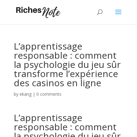
L’apprentissage
responsable : comment
la psychologie du jeu sûr
transforme l’expérience
des casinos en ligne
by
ekang
|
0 comments
L’apprentissage
responsable : comment
la psychologie du jeu sûr