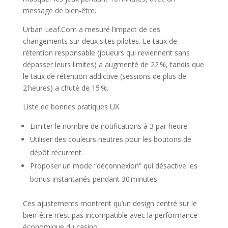
message de bien‑être.
Urban Leaf.Com a mesuré l’impact de ces
changements sur deux sites pilotes. Le taux de
rétention responsable (joueurs qui reviennent sans
dépasser leurs limites) a augmenté de 22 %, tandis que
le taux de rétention addictive (sessions de plus de
2 heures) a chuté de 15 %.
Liste de bonnes pratiques UX
Limiter le nombre de notifications à 3 par heure.
Utiliser des couleurs neutres pour les boutons de
dépôt récurrent.
Proposer un mode “déconnexion” qui désactive les
bonus instantanés pendant 30 minutes.
Ces ajustements montrent qu’un design centré sur le
bien‑être n’est pas incompatible avec la performance
économique du casino.