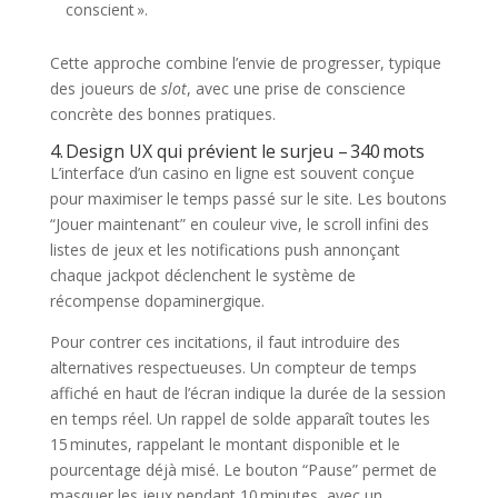
conscient ».
Cette approche combine l’envie de progresser, typique
des joueurs de
slot
, avec une prise de conscience
concrète des bonnes pratiques.
4. Design UX qui prévient le surjeu – 340 mots
L’interface d’un casino en ligne est souvent conçue
pour maximiser le temps passé sur le site. Les boutons
“Jouer maintenant” en couleur vive, le scroll infini des
listes de jeux et les notifications push annonçant
chaque jackpot déclenchent le système de
récompense dopaminergique.
Pour contrer ces incitations, il faut introduire des
alternatives respectueuses. Un compteur de temps
affiché en haut de l’écran indique la durée de la session
en temps réel. Un rappel de solde apparaît toutes les
15 minutes, rappelant le montant disponible et le
pourcentage déjà misé. Le bouton “Pause” permet de
masquer les jeux pendant 10 minutes, avec un