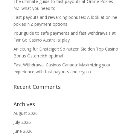
The ultimate guide to fast payouts at Online Pokies
NZ: what you need to
Fast payouts and rewarding bonuses: A look at online
pokies NZ payment options
Your guide to safe payments and fast withdrawals at
Fair Go Casino Australia: play
Anleitung für Einsteiger: So nutzen Sie den Top Casino
Bonus Österreich optimal
Fast Withdrawal Casinos Canada: Maximizing your
experience with fast payouts and crypto
Recent Comments
Archives
August 2026
July 2026
June 2026