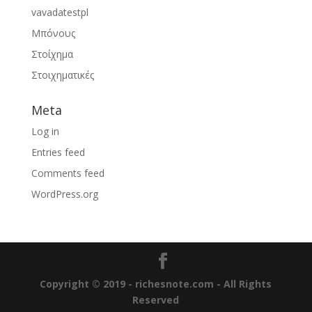
vavadatestpl
Μπόνους
Στοίχημα
Στοιχηματικές
Meta
Log in
Entries feed
Comments feed
WordPress.org
Copyright © 2019 - richesnote.com - All Rights
Reserved