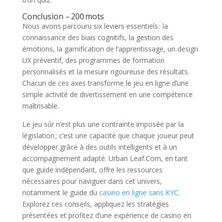
Conclusion – 200 mots
Nous avons parcouru six leviers essentiels : la
connaissance des biais cognitifs, la gestion des
émotions, la gamification de l’apprentissage, un design
UX préventif, des programmes de formation
personnalisés et la mesure rigoureuse des résultats.
Chacun de ces axes transforme le jeu en ligne d’une
simple activité de divertissement en une compétence
maîtrisable.
Le jeu sûr n’est plus une contrainte imposée par la
législation ; c’est une capacité que chaque joueur peut
développer grâce à des outils intelligents et à un
accompagnement adapté. Urban Leaf.Com, en tant
que guide indépendant, offre les ressources
nécessaires pour naviguer dans cet univers,
notamment le guide du
casino en ligne sans KYC
.
Explorez ces conseils, appliquez les stratégies
présentées et profitez d’une expérience de casino en