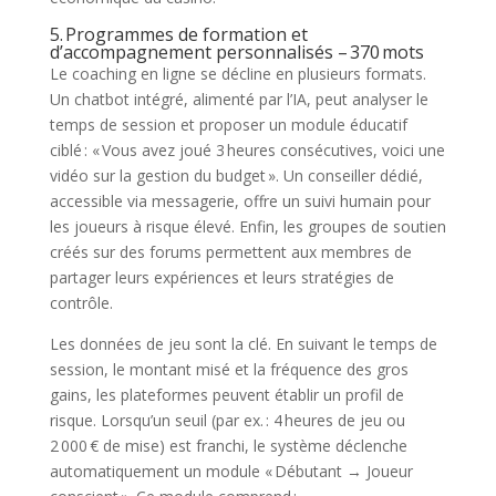
5. Programmes de formation et
d’accompagnement personnalisés – 370 mots
Le coaching en ligne se décline en plusieurs formats.
Un chatbot intégré, alimenté par l’IA, peut analyser le
temps de session et proposer un module éducatif
ciblé : « Vous avez joué 3 heures consécutives, voici une
vidéo sur la gestion du budget ». Un conseiller dédié,
accessible via messagerie, offre un suivi humain pour
les joueurs à risque élevé. Enfin, les groupes de soutien
créés sur des forums permettent aux membres de
partager leurs expériences et leurs stratégies de
contrôle.
Les données de jeu sont la clé. En suivant le temps de
session, le montant misé et la fréquence des gros
gains, les plateformes peuvent établir un profil de
risque. Lorsqu’un seuil (par ex. : 4 heures de jeu ou
2 000 € de mise) est franchi, le système déclenche
automatiquement un module « Débutant → Joueur