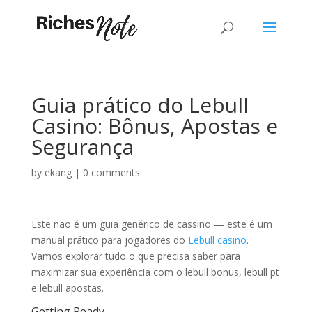
Guia prático do Lebull
Casino: Bônus, Apostas e
Segurança
by
ekang
|
0 comments
Este não é um guia genérico de cassino — este é um
manual prático para jogadores do
Lebull casino
.
Vamos explorar tudo o que precisa saber para
maximizar sua experiência com o lebull bonus, lebull pt
e lebull apostas.
Getting Ready