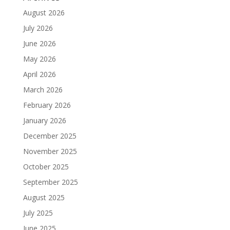
August 2026
July 2026
June 2026
May 2026
April 2026
March 2026
February 2026
January 2026
December 2025
November 2025
October 2025
September 2025
August 2025
July 2025
June 2025