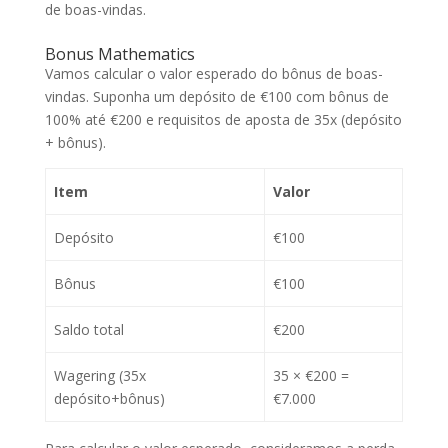
de boas-vindas.
Bonus Mathematics
Vamos calcular o valor esperado do bônus de boas-
vindas. Suponha um depósito de €100 com bônus de
100% até €200 e requisitos de aposta de 35x (depósito
+ bônus).
Item
Valor
Depósito
€100
Bônus
€100
Saldo total
€200
Wagering (35x
35 × €200 =
depósito+bônus)
€7.000