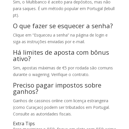
Sim, o Multibanco é aceito para depósitos, mas não
para saques. É um método popular em Portugal (lebull
pt).
O que fazer se esquecer a senha?
Clique em “Esqueceu a senha” na página de login e
siga as instruções enviadas por e-mail.
Há limites de aposta com bônus
ativo?
Sim, apostas máximas de €5 por rodada são comuns
durante o wagering. Verifique o contrato.
Preciso pagar impostos sobre
ganhos?
Ganhos de cassinos online com licença estrangeira
(como Curaçao) podem ser tributados em Portugal.
Consulte as autoridades fiscais.
Extra Tips