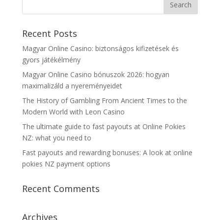
Recent Posts
Magyar Online Casino: biztonságos kifizetések és
gyors játékélmény
Magyar Online Casino bónuszok 2026: hogyan
maximalizáld a nyereményeidet
The History of Gambling From Ancient Times to the
Modern World with Leon Casino
The ultimate guide to fast payouts at Online Pokies
NZ: what you need to
Fast payouts and rewarding bonuses: A look at online
pokies NZ payment options
Recent Comments
Archives