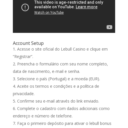
Account Setup
Acesse o site oficial do Lebull Casino e clique em
“Registrar”.
Preencha o formulário com seu nome completo,
data de nascimento, e-mail e senha.
Selecione o país (Portugal) e a moeda (EUR).
Aceite os termos e condições e a política de
privacidade.
Confirme seu e-mail através do link enviado.
Complete o cadastro com dados adicionais como
endereço e número de telefone.
Faça o primeiro depósito para ativar o lebull bonus