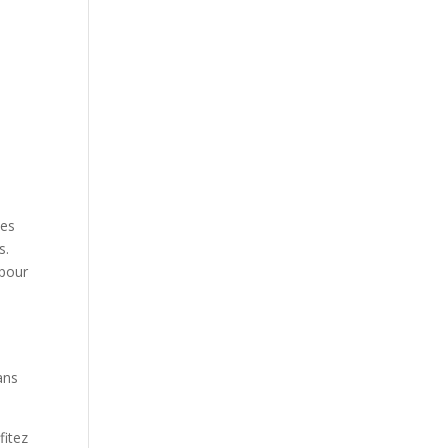
tes
s.
 pour
ans
fitez