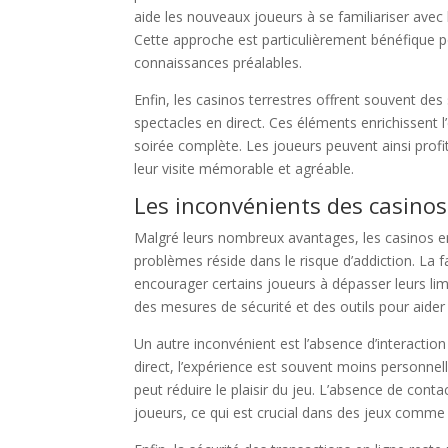
aide les nouveaux joueurs à se familiariser avec
Cette approche est particulièrement bénéfique po
connaissances préalables.
Enfin, les casinos terrestres offrent souvent de
spectacles en direct. Ces éléments enrichissent l
soirée complète. Les joueurs peuvent ainsi profi
leur visite mémorable et agréable.
Les inconvénients des casinos
Malgré leurs nombreux avantages, les casinos en
problèmes réside dans le risque d’addiction. La fa
encourager certains joueurs à dépasser leurs limi
des mesures de sécurité et des outils pour aider
Un autre inconvénient est l’absence d’interactio
direct, l’expérience est souvent moins personnell
peut réduire le plaisir du jeu. L’absence de cont
joueurs, ce qui est crucial dans des jeux comme 