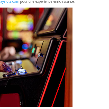
layslots.com
pour une expérience enrichissante.