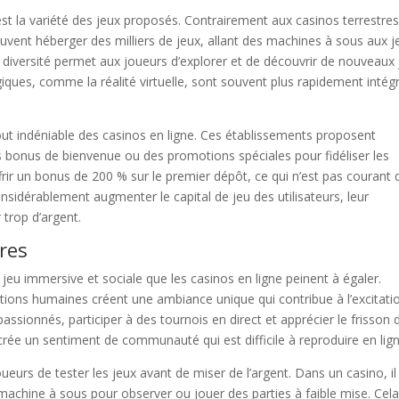
st la variété des jeux proposés. Contrairement aux casinos terrestres
euvent héberger des milliers de jeux, allant des machines à sous aux j
e diversité permet aux joueurs d’explorer et de découvrir de nouveaux
giques, comme la réalité virtuelle, sont souvent plus rapidement intég
t indéniable des casinos en ligne. Ces établissements proposent
 bonus de bienvenue ou des promotions spéciales pour fidéliser les
frir un bonus de 200 % sur le premier dépôt, ce qui n’est pas courant
onsidérablement augmenter le capital de jeu des utilisateurs, leur
 trop d’argent.
tres
jeu immersive et sociale que les casinos en ligne peinent à égaler.
ctions humaines créent une ambiance unique qui contribue à l’excitati
assionnés, participer à des tournois en direct et apprécier le frisson 
crée un sentiment de communauté qui est difficile à reproduire en lign
ueurs de tester les jeux avant de miser de l’argent. Dans un casino, il
machine à sous pour observer ou jouer des parties à faible mise. Cel