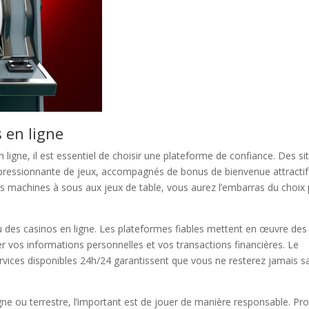
s en ligne
 ligne, il est essentiel de choisir une plateforme de confiance. Des si
pressionnante de jeux, accompagnés de bonus de bienvenue attractif
es machines à sous aux jeux de table, vous aurez l’embarras du choix
ieu des casinos en ligne. Les plateformes fiables mettent en œuvre des
 vos informations personnelles et vos transactions financières. Le
ervices disponibles 24h/24 garantissent que vous ne resterez jamais s
gne ou terrestre, l’important est de jouer de manière responsable. Pro