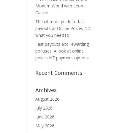
Modern World with Leon
Casino
The ultimate guide to fast
payouts at Online Pokies NZ:
what you need to
Fast payouts and rewarding
bonuses: A look at online
pokies NZ payment options
Recent Comments
Archives
August 2026
July 2026
June 2026
May 2026