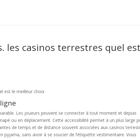
s. les casinos terrestres quel es
el est le meilleur choix
ligne
omparable. Les joueurs peuvent se connecter à tout moment et depuis
canapé ou en déplacement. Cette accessibilité permet à un plus large p
traintes de temps et de distance souvent associées aux casinos terrest
n pyjama, sans avoir à se soucier de l’étiquette vestimentaire. Vous