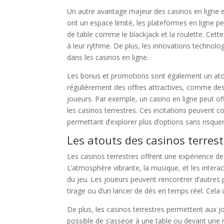
Un autre avantage majeur des casinos en ligne e
ont un espace limité, les plateformes en ligne p
de table comme le blackjack et la roulette. Cett
à leur rythme. De plus, les innovations technolo
dans les casinos en ligne.
Les bonus et promotions sont également un atou
régulièrement des offres attractives, comme des
joueurs. Par exemple, un casino en ligne peut of
les casinos terrestres. Ces incitations peuvent c
permettant d’explorer plus d’options sans risquer
Les atouts des casinos terres
Les casinos terrestres offrent une expérience de 
L’atmosphère vibrante, la musique, et les intera
du jeu. Les joueurs peuvent rencontrer d’autres p
tirage ou d’un lancer de dés en temps réel. Cela 
De plus, les casinos terrestres permettent aux jo
possible de s’asseoir à une table ou devant une 