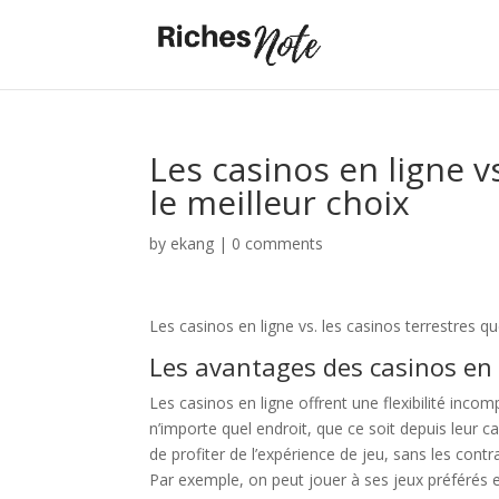
Les casinos en ligne v
le meilleur choix
by
ekang
|
0 comments
Les casinos en ligne vs. les casinos terrestres qu
Les avantages des casinos en 
Les casinos en ligne offrent une flexibilité inc
n’importe quel endroit, que ce soit depuis leur 
de profiter de l’expérience de jeu, sans les con
Par exemple, on peut jouer à ses jeux préférés e