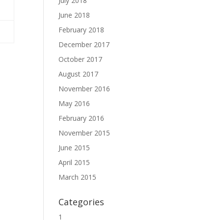
July 2018
June 2018
February 2018
December 2017
October 2017
August 2017
November 2016
May 2016
February 2016
November 2015
June 2015
April 2015
March 2015
Categories
1
e