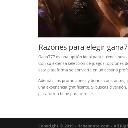
Razones para elegir gana
Gana777 es una opción ideal para quienes busc
Con su extensa selección de juegos, opciones d
esta plataforma se convierte en un destino pref
Además, las promociones y bonos constantes, ju
una experiencia gratificante. Si buscas diversió
plataforma tiene para ofrecer.
Copyright © 2019 - richesnote.com - All Ri