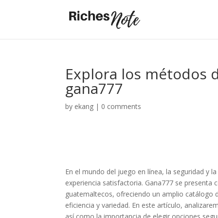
Explora los métodos 
gana777
by
ekang
|
0 comments
En el mundo del juego en línea, la seguridad y
experiencia satisfactoria. Gana777 se presenta
guatemaltecos, ofreciendo un amplio catálogo
eficiencia y variedad. En este artículo, analiz
así como la importancia de elegir opciones segur