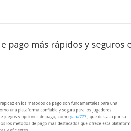
de pago más rápidos y seguros 
 la rapidez en los métodos de pago son fundamentales para una
 como una plataforma confiable y segura para los jugadores
 de juegos y opciones de pago, como
gana777
, que destaca por su
aremos los métodos de pago más destacados que ofrece esta plataform
as y eficientes.