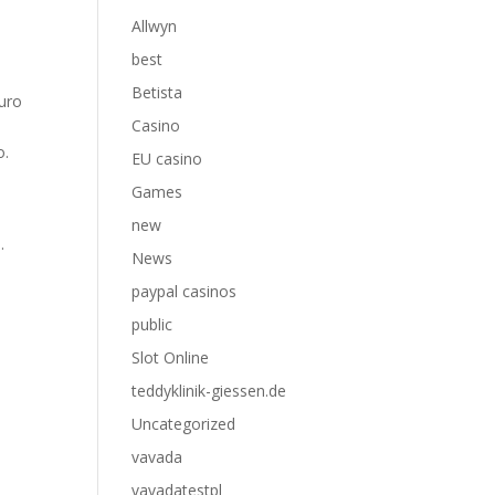
Allwyn
best
Betista
guro
Casino
o.
EU casino
Games
new
.
News
paypal casinos
public
Slot Online
teddyklinik-giessen.de
Uncategorized
vavada
vavadatestpl