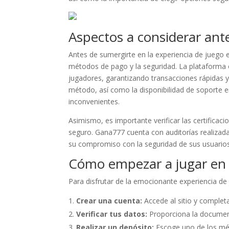
Aspectos a considerar an
Antes de sumergirte en la experiencia de juego e
métodos de pago y la seguridad. La plataforma 
jugadores, garantizando transacciones rápidas y
método, así como la disponibilidad de soporte en
inconvenientes.
Asimismo, es importante verificar las certificac
seguro. Gana777 cuenta con auditorías realizada
su compromiso con la seguridad de sus usuarios
Cómo empezar a jugar en
Para disfrutar de la emocionante experiencia de
Crear una cuenta:
Accede al sitio y completa
Verificar tus datos:
Proporciona la documenta
Realizar un depósito:
Escoge uno de los mét