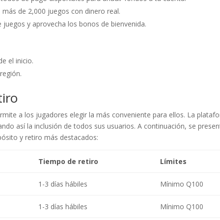
 más de 2,000 juegos con dinero real.
e juegos y aprovecha los bonos de bienvenida.
 el inicio.
región.
tiro
mite a los jugadores elegir la más conveniente para ellos. La plataf
ando así la inclusión de todos sus usuarios. A continuación, se presen
pósito y retiro más destacados:
Tiempo de retiro
Límites
1-3 días hábiles
Mínimo Q100
1-3 días hábiles
Mínimo Q100