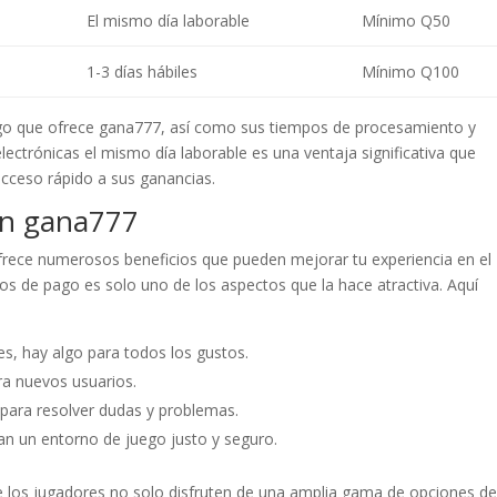
El mismo día laborable
Mínimo Q50
1-3 días hábiles
Mínimo Q100
go que ofrece gana777, así como sus tiempos de procesamiento y
s electrónicas el mismo día laborable es una ventaja significativa que
 acceso rápido a sus ganancias.
 en gana777
frece numerosos beneficios que pueden mejorar tu experiencia en el
s de pago es solo uno de los aspectos que la hace atractiva. Aquí
s, hay algo para todos los gustos.
ra nuevos usuarios.
7 para resolver dudas y problemas.
an un entorno de juego justo y seguro.
 los jugadores no solo disfruten de una amplia gama de opciones d