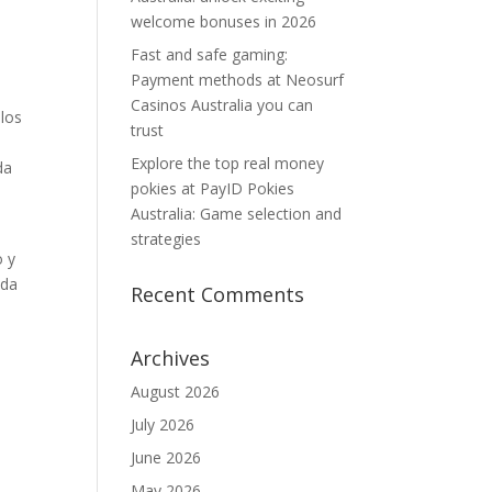
welcome bonuses in 2026
Fast and safe gaming:
Payment methods at Neosurf
Casinos Australia you can
 los
trust
Explore the top real money
da
pokies at PayID Pokies
Australia: Game selection and
strategies
o y
lda
Recent Comments
Archives
August 2026
July 2026
June 2026
May 2026