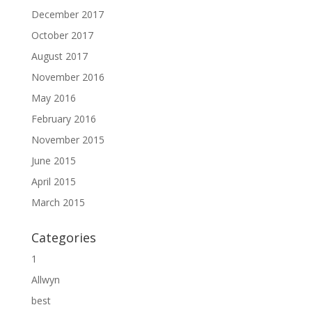
December 2017
October 2017
August 2017
November 2016
May 2016
February 2016
November 2015
June 2015
April 2015
March 2015
Categories
1
Allwyn
best