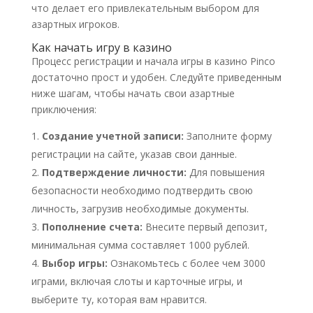
что делает его привлекательным выбором для
азартных игроков.
Как начать игру в казино
Процесс регистрации и начала игры в казино Pinco
достаточно прост и удобен. Следуйте приведенным
ниже шагам, чтобы начать свои азартные
приключения:
Создание учетной записи:
Заполните форму
регистрации на сайте, указав свои данные.
Подтверждение личности:
Для повышения
безопасности необходимо подтвердить свою
личность, загрузив необходимые документы.
Пополнение счета:
Внесите первый депозит,
минимальная сумма составляет 1000 рублей.
Выбор игры:
Ознакомьтесь с более чем 3000
играми, включая слоты и карточные игры, и
выберите ту, которая вам нравится.