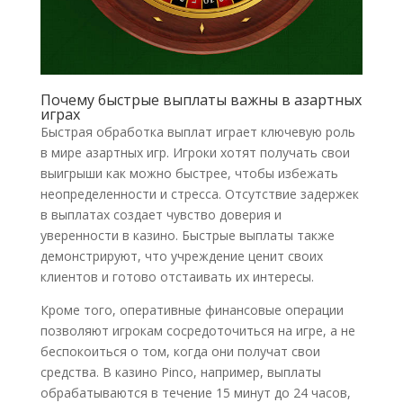
Почему быстрые выплаты важны в азартных
играх
Быстрая обработка выплат играет ключевую роль
в мире азартных игр. Игроки хотят получать свои
выигрыши как можно быстрее, чтобы избежать
неопределенности и стресса. Отсутствие задержек
в выплатах создает чувство доверия и
уверенности в казино. Быстрые выплаты также
демонстрируют, что учреждение ценит своих
клиентов и готово отстаивать их интересы.
Кроме того, оперативные финансовые операции
позволяют игрокам сосредоточиться на игре, а не
беспокоиться о том, когда они получат свои
средства. В казино Pinco, например, выплаты
обрабатываются в течение 15 минут до 24 часов,