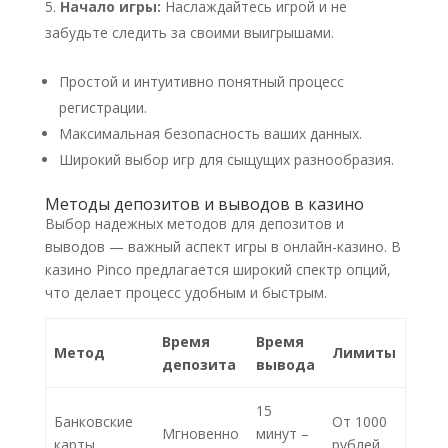
Начало игры:
Наслаждайтесь игрой и не
забудьте следить за своими выигрышами.
Простой и интуитивно понятный процесс
регистрации.
Максимальная безопасность ваших данных.
Широкий выбор игр для сыщущих разнообразия.
Методы депозитов и выводов в казино
Выбор надежных методов для депозитов и
выводов — важный аспект игры в онлайн-казино. В
казино Pinco предлагается широкий спектр опций,
что делает процесс удобным и быстрым.
Время
Время
Метод
Лимиты
депозита
вывода
15
Банковские
От 1000
Мгновенно
минут –
карты
рублей