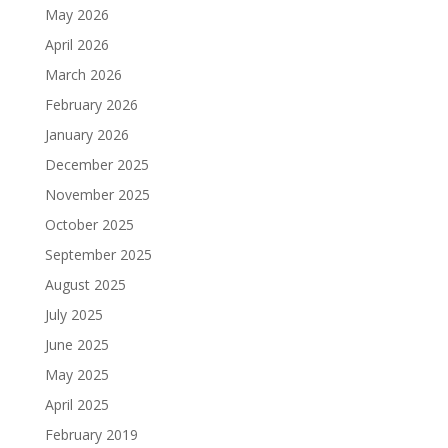
May 2026
April 2026
March 2026
February 2026
January 2026
December 2025
November 2025
October 2025
September 2025
August 2025
July 2025
June 2025
May 2025
April 2025
February 2019