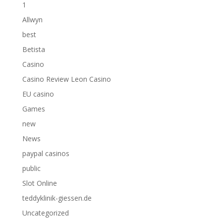
1
Allwyn
best
Betista
Casino
Casino Review Leon Casino
EU casino
Games
new
News
paypal casinos
public
Slot Online
teddyklinik-giessen.de
Uncategorized