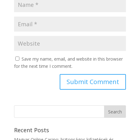
Save my name, email, and website in this browser
for the next time I comment.
Recent Posts
Magyar Online Casino: biztonságos kifizetések és