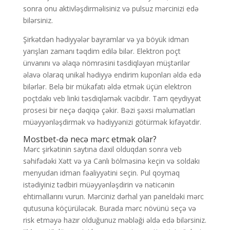
sonra onu aktivləşdirməlisiniz və pulsuz mərcinizi edə
bilərsiniz.
Şirkətdən hədiyyələr bayramlar və ya böyük idman
yarışları zamanı təqdim edilə bilər. Elektron poçt
ünvanını və əlaqə nömrəsini təsdiqləyən müştərilər
əlavə olaraq unikal hədiyyə endirim kuponları əldə edə
bilərlər. Belə bir mükafatı əldə etmək üçün elektron
poçtdakı veb linki təsdiqləmək vacibdir. Tam qeydiyyat
prosesi bir neçə dəqiqə çəkir. Bəzi şəxsi məlumatları
müəyyənləşdirmək və hədiyyənizi götürmək kifayətdir.
Mostbet-də necə mərc etmək olar?
Mərc şirkətinin saytına daxil olduqdan sonra veb
səhifədəki Xətt və ya Canlı bölməsinə keçin və soldakı
menyudan idman fəaliyyətini seçin. Pul qoymaq
istədiyiniz tədbiri müəyyənləşdirin və nəticənin
ehtimallarını vurun. Mərciniz dərhal yan paneldəki mərc
qutusuna köçürüləcək. Burada mərc növünü seçə və
risk etməyə hazır olduğunuz məbləği əldə edə bilərsiniz.