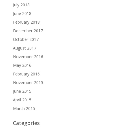
July 2018
June 2018
February 2018
December 2017
October 2017
August 2017
November 2016
May 2016
February 2016
November 2015
June 2015
April 2015
March 2015
Categories