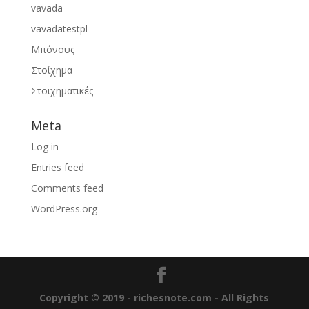
vavada
vavadatestpl
Μπόνους
Στοίχημα
Στοιχηματικές
Meta
Log in
Entries feed
Comments feed
WordPress.org
Copyright © 2019 - richesnote.com - All Rights