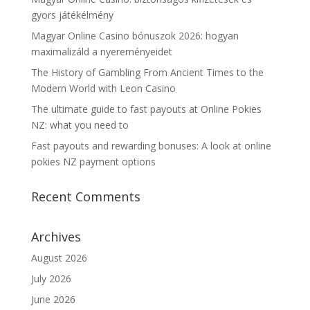
gyors játékélmény
Magyar Online Casino bónuszok 2026: hogyan
maximalizáld a nyereményeidet
The History of Gambling From Ancient Times to the
Modern World with Leon Casino
The ultimate guide to fast payouts at Online Pokies
NZ: what you need to
Fast payouts and rewarding bonuses: A look at online
pokies NZ payment options
Recent Comments
Archives
August 2026
July 2026
June 2026