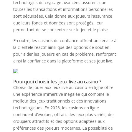
technologies de cryptage avancées assurent que
toutes les transactions et informations personnelles
sont sécurisées. Cela donne aux joueurs l’assurance
que leurs fonds et données sont protégés, leur
permettant de se concentrer sur le jeu et le plaisir.
En outre, les casinos de confiance offrent un service à
la clientèle réactif ainsi que des options de soutien
pour aider les joueurs en cas de problème, renforçant
ainsi la confiance dans la plateforme et ses jeux live.
Pourquoi choisir les jeux live au casino ?
Choisir de jouer aux jeux live au casino en ligne offre
une expérience immersive inégalée qui combine le
meilleur des jeux traditionnels et des innovations
technologiques. En 2026, les casinos en ligne
continuent d’évoluer, offrant des jeux plus variés, des
croupiers attractifs et des options adaptées aux
préférences des joueurs modernes. La possibilité de