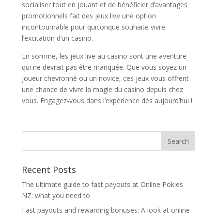
socialiser tout en jouant et de bénéficier d’avantages
promotionnels fait des jeux live une option
incontournable pour quiconque souhaite vivre
l’excitation d’un casino.
En somme, les jeux live au casino sont une aventure
qui ne devrait pas être manquée. Que vous soyez un
joueur chevronné ou un novice, ces jeux vous offrent
une chance de vivre la magie du casino depuis chez
vous. Engagez-vous dans l’expérience dès aujourd’hui !
Recent Posts
The ultimate guide to fast payouts at Online Pokies
NZ: what you need to
Fast payouts and rewarding bonuses: A look at online