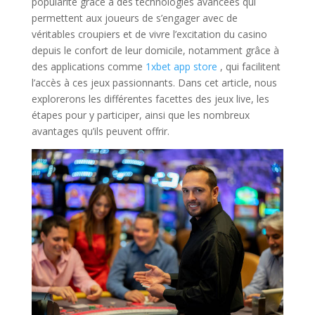
popularité grâce à des technologies avancées qui
permettent aux joueurs de s’engager avec de
véritables croupiers et de vivre l’excitation du casino
depuis le confort de leur domicile, notamment grâce à
des applications comme
1xbet app store
, qui facilitent
l’accès à ces jeux passionnants. Dans cet article, nous
explorerons les différentes facettes des jeux live, les
étapes pour y participer, ainsi que les nombreux
avantages qu’ils peuvent offrir.