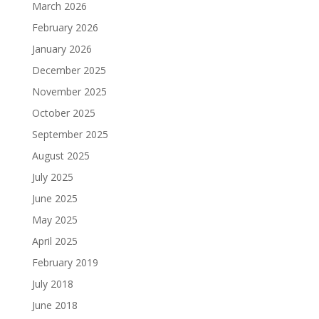
March 2026
February 2026
January 2026
December 2025
November 2025
October 2025
September 2025
August 2025
July 2025
June 2025
May 2025
April 2025
February 2019
July 2018
June 2018