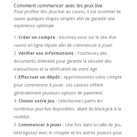
Comment commencer avec les jeux live
Pour profiter des jeux live au casino, il est essentiel de
suivre quelques étapes simples afin de garantir une
expérience optimale.
Créer un compte :
Inscrivez-vous sur le site d’un
casino en ligne réputé afin de commencer à jouer.
Vérifier vos informations :
Fournissez des
documents d’identité pour garantir la sécurité des
transactions et la vérification de votre âge.
Effectuer un dépôt :
Approvisionnez votre compte
pour commencer à jouer. Les casinos offrent
généralement plusieurs options de paiement.
Choisir votre jeu :
Sélectionnez parmi les
nombreux jeux live disponibles, allant du blackjack à la
roulette.
Commencer à jouer :
Une fois dans la salle de jeu,
interagissez avec le croupier et les autres joueurs pour