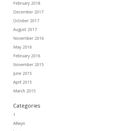
February 2018
December 2017
October 2017
August 2017
November 2016
May 2016
February 2016
November 2015
June 2015
April 2015
March 2015
Categories
1
Allwyn