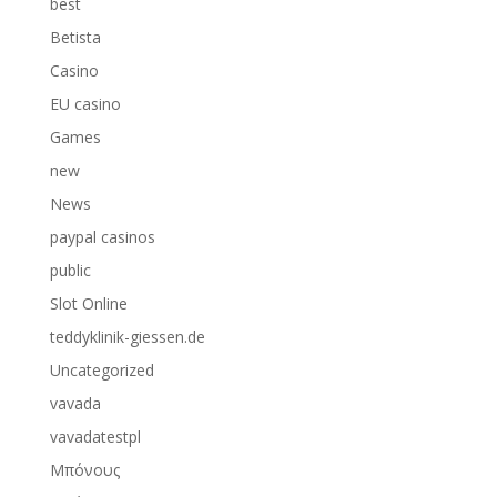
best
Betista
Casino
EU casino
Games
new
News
paypal casinos
public
Slot Online
teddyklinik-giessen.de
Uncategorized
vavada
vavadatestpl
Μπόνους