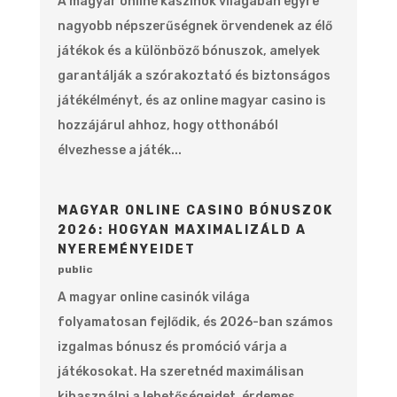
A magyar online kaszinók világában egyre
nagyobb népszerűségnek örvendenek az élő
játékok és a különböző bónuszok, amelyek
garantálják a szórakoztató és biztonságos
játékélményt, és az online magyar casino is
hozzájárul ahhoz, hogy otthonából
élvezhesse a játék...
MAGYAR ONLINE CASINO BÓNUSZOK
2026: HOGYAN MAXIMALIZÁLD A
NYEREMÉNYEIDET
public
A magyar online casinók világa
folyamatosan fejlődik, és 2026-ban számos
izgalmas bónusz és promóció várja a
játékosokat. Ha szeretnéd maximálisan
kihasználni a lehetőségeidet, érdemes