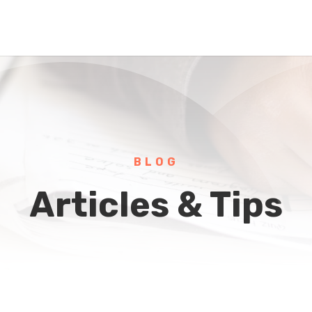
BLOG
Articles & Tips