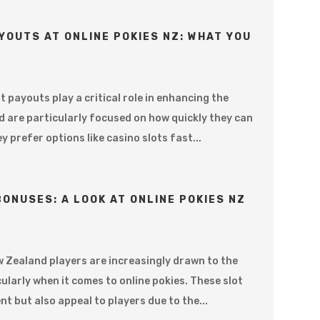
YOUTS AT ONLINE POKIES NZ: WHAT YOU
t payouts play a critical role in enhancing the
d are particularly focused on how quickly they can
y prefer options like casino slots fast...
ONUSES: A LOOK AT ONLINE POKIES NZ
ew Zealand players are increasingly drawn to the
ularly when it comes to online pokies. These slot
nt but also appeal to players due to the...