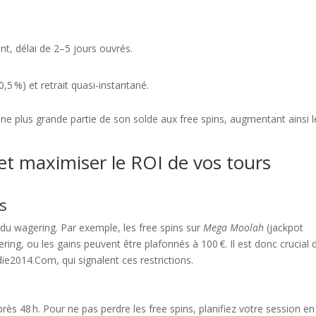
nt, délai de 2–5 jours ouvrés.
0,5 %) et retrait quasi‑instantané.
ne plus grande partie de son solde aux free spins, augmentant ainsi l
 et maximiser le ROI de vos tours
s
l du wagering. Par exemple, les free spins sur
Mega Moolah
(jackpot
ing, ou les gains peuvent être plafonnés à 100 €. Il est donc crucial 
die2014.Com, qui signalent ces restrictions.
s 48 h. Pour ne pas perdre les free spins, planifiez votre session en