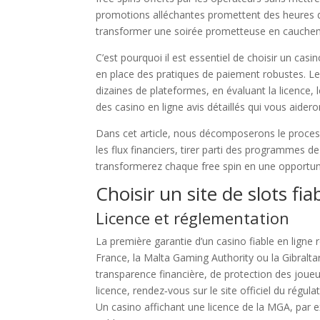
promotions alléchantes promettent des heures de 
transformer une soirée prometteuse en cauchem
C’est pourquoi il est essentiel de choisir un ca
en place des pratiques de paiement robustes.
dizaines de plateformes, en évaluant la licence, 
des casino en ligne avis détaillés qui vous aidero
Dans cet article, nous décomposerons le processus 
les flux financiers, tirer parti des programmes de 
transformerez chaque free spin en une opportunit
Choisir un site de slots fi
Licence et réglementation
La première garantie d’un casino fiable en ligne 
France, la Malta Gaming Authority ou la Gibral
transparence financière, de protection des joueurs
licence, rendez‑vous sur le site officiel du régul
Un casino affichant une licence de la MGA, par ex