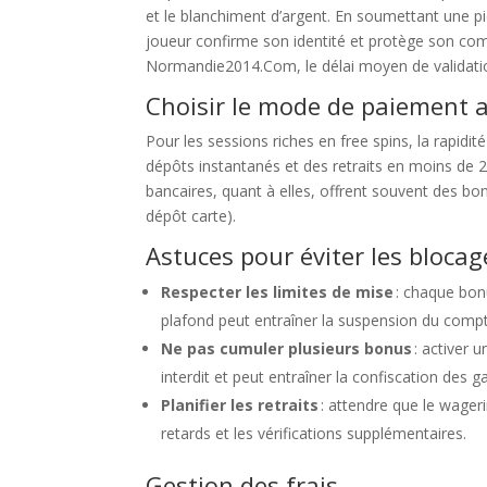
et le blanchiment d’argent. En soumettant une pièc
joueur confirme son identité et protège son comp
Normandie2014.Com, le délai moyen de validation
Choisir le mode de paiement 
Pour les sessions riches en free spins, la rapidi
dépôts instantanés et des retraits en moins de 
bancaires, quant à elles, offrent souvent des bo
dépôt carte).
Astuces pour éviter les bloca
Respecter les limites de mise
: chaque bon
plafond peut entraîner la suspension du comp
Ne pas cumuler plusieurs bonus
: activer 
interdit et peut entraîner la confiscation des ga
Planifier les retraits
: attendre que le wageri
retards et les vérifications supplémentaires.
Gestion des frais