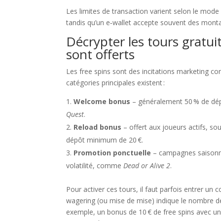
Les limites de transaction varient selon le mode 
tandis qu’un e‑wallet accepte souvent des montant
Décrypter les tours gratui
sont offerts
Les free spins sont des incitations marketing co
catégories principales existent :
Welcome bonus
– généralement 50 % de dépô
Quest
.
Reload bonus
– offert aux joueurs actifs, s
dépôt minimum de 20 €.
Promotion ponctuelle
– campagnes saisonniè
volatilité, comme
Dead or Alive 2
.
Pour activer ces tours, il faut parfois entrer un 
wagering (ou mise de mise) indique le nombre de f
exemple, un bonus de 10 € de free spins avec un 