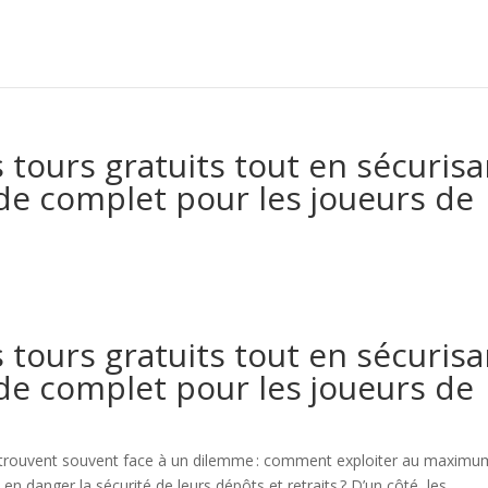
tours gratuits tout en sécurisa
ide complet pour les joueurs de
tours gratuits tout en sécurisa
ide complet pour les joueurs de
etrouvent souvent face à un dilemme : comment exploiter au maximu
en danger la sécurité de leurs dépôts et retraits ? D’un côté, les