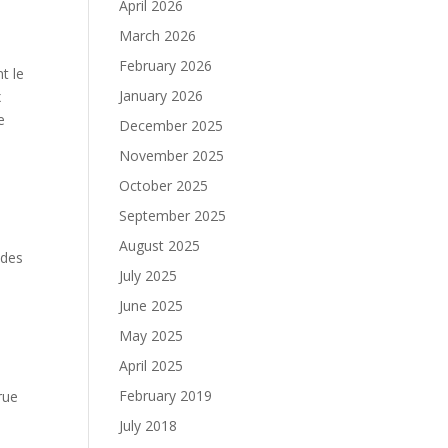
April 2026
March 2026
February 2026
t le
January 2026
x
e
December 2025
e
November 2025
October 2025
September 2025
August 2025
 des
July 2025
June 2025
e
May 2025
April 2025
February 2019
rue
July 2018