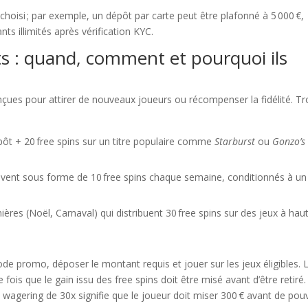
choisi ; par exemple, un dépôt par carte peut être plafonné à 5 000 €,
s illimités après vérification KYC.
ts : quand, comment et pourquoi ils
nçues pour attirer de nouveaux joueurs ou récompenser la fidélité. Tr
t + 20 free spins sur un titre populaire comme
Starburst
ou
Gonzo’s
ouvent sous forme de 10 free spins chaque semaine, conditionnés à un
res (Noël, Carnaval) qui distribuent 30 free spins sur des jeux à hau
code promo, déposer le montant requis et jouer sur les jeux éligibles. 
ois que le gain issu des free spins doit être misé avant d’être retiré.
wagering de 30x signifie que le joueur doit miser 300 € avant de pou