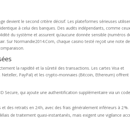
ge devient le second critère décisif. Les plateformes sérieuses utilisen
, identique à celui des banques. Des audits indépendants, comme ceu
lidité du système et assurent qu’aucune donnée sensible (numéros d
 clair. Sur Normandie2014.Com, chaque casino testé reçoit une note d
a comparaison.
sées
ement la rapidité et la sûreté des transactions. Les cartes Visa et
ll, Neteller, PayPal) et les crypto‑monnaies (Bitcoin, Ethereum) offrent
3D Secure, qui ajoute une authentification supplémentaire via un cod
et des retraits en 24 h, avec des frais généralement inférieurs à 2 %.
délais de traitement quasi‑instantanés, mais exigent une vigilance acc