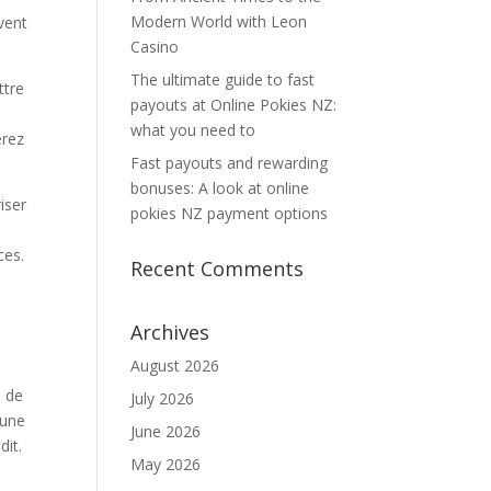
Modern World with Leon
vent
Casino
The ultimate guide to fast
ttre
payouts at Online Pokies NZ:
s
what you need to
erez
Fast payouts and rewarding
bonuses: A look at online
iser
pokies NZ payment options
ces.
Recent Comments
Archives
August 2026
e de
July 2026
’une
June 2026
dit.
May 2026