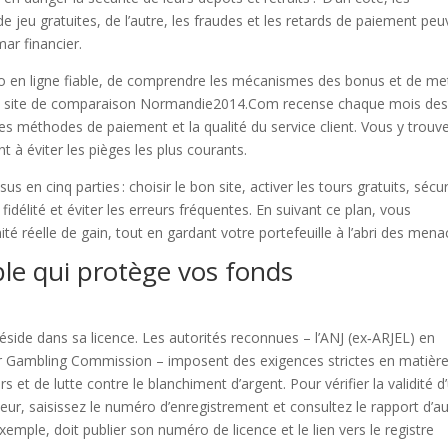
jeu gratuites, de l’autre, les fraudes et les retards de paiement peu
ar financier.
sino en ligne fiable, de comprendre les mécanismes des bonus et de me
 Le site de comparaison Normandie2014.Com recense chaque mois de
les méthodes de paiement et la qualité du service client. Vous y trouv
nt à éviter les pièges les plus courants.
en cinq parties : choisir le bon site, activer les tours gratuits, sécur
fidélité et éviter les erreurs fréquentes. En suivant ce plan, vous
é réelle de gain, tout en gardant votre portefeuille à l’abri des mena
able qui protège vos fonds
réside dans sa licence. Les autorités reconnues – l’ANJ (ex‑ARJEL) en
tar Gambling Commission – imposent des exigences strictes en matièr
 et de lutte contre le blanchiment d’argent. Pour vérifier la validité d
ateur, saisissez le numéro d’enregistrement et consultez le rapport d’au
emple, doit publier son numéro de licence et le lien vers le registre